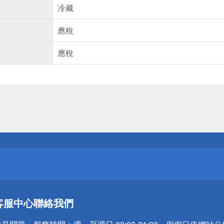
冷藏
應稅
應稅
送
請小心！
送
客服中心
聯絡我們
請小心！