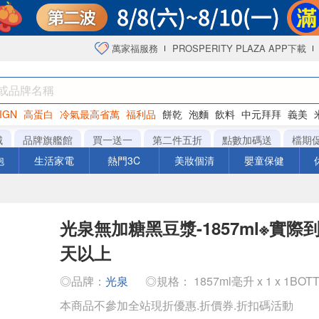
萬家福服務
PROSPERITY PLAZA APP下載
IGN
高蛋白
冷氣最高省萬
福利品
餅乾
泡麵
飲料
中元拜拜
義美
海苔
城
品牌旗艦館
買一送一
第二件五折
點數加碼送
檔期
泡
生活家電
熱門3C
美妝個清
嬰童保健
光泉無加糖黑豆漿-1857ml※實際
天以上
◎品牌：
光泉
◎規格： 1857ml毫升 x 1 x 1BOT
本商品不參加全站現折優惠.折價券.折扣碼活動