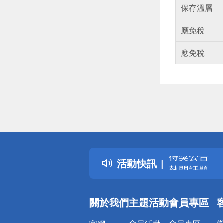
保存溫層
應免稅
應免稅
偏遠地區配
詐騙網頁！
得獎公告
活動快訊
熱門話題
銀行優惠
偏遠地區配
關於我們
主題活動
會員專區
詐騙網頁！