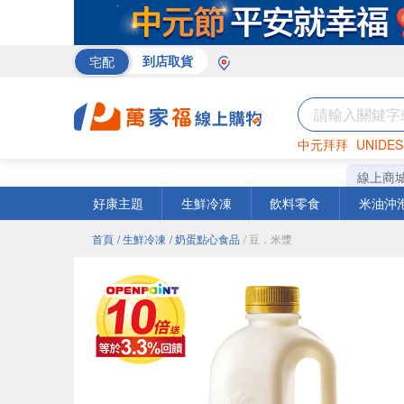
宅配
到店取貨
中元拜拜
UNIDES
巧克力
罐頭
咖啡
線上商
好康主題
生鮮冷凍
飲料零食
米油沖
首頁
/ 生鮮冷凍
/ 奶蛋點心食品
/ 豆．米漿