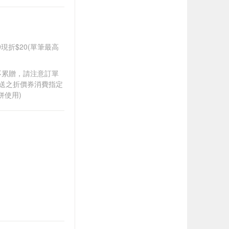
99現折$20(單筆最高
筆不累贈，請注意訂單
贈送之折價券消費指定
併使用)