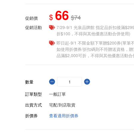
66
$
$74
促銷價
促銷活動
7/29-9/1 光泉品牌館 指定品折扣後滿$2
折$100，不得與其他優惠活動合併使用)
即日起-9/1 不限金額下單贈$200券(單
如使用折價券/折扣碼則不符贈送資格，
品滿$2,000可折，不得與其他優惠活動合
數量
訂單類型
一般訂單
出貨方式
宅配/到店取貨
折價券
查看適用折價券