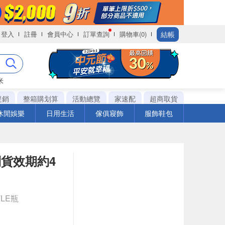
結帳
登入
註冊
會員中心
訂單查詢
購物車(0)
米
促銷
整箱購划算
活動總覽
家速配
超商取貨
休閒娛樂
日用生活
傢俱寢飾
服飾鞋包
到貨效期約4
TLE瓶