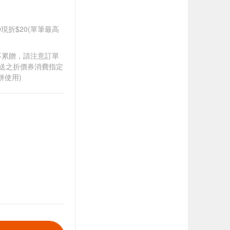
99現折$20(單筆最高
筆不累贈，請注意訂單
贈送之折價券消費指定
併使用)