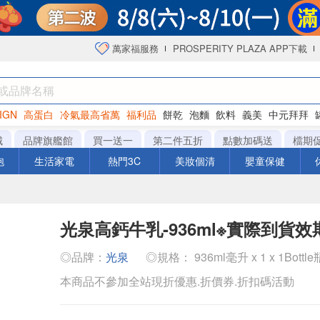
萬家福服務
PROSPERITY PLAZA APP下載
IGN
高蛋白
冷氣最高省萬
福利品
餅乾
泡麵
飲料
義美
中元拜拜
咖啡
城
品牌旗艦館
買一送一
第二件五折
點數加碼送
檔期
泡
生活家電
熱門3C
美妝個清
嬰童保健
光泉高鈣牛乳-936ml※實際到貨
◎品牌：
光泉
◎規格： 936ml毫升 x 1 x 1Bottle
本商品不參加全站現折優惠.折價券.折扣碼活動