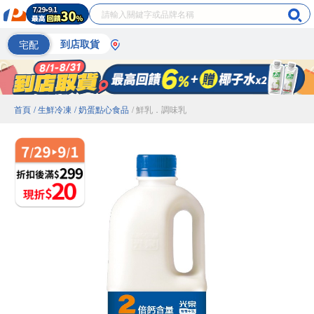
宅配
到店取貨
首頁
/ 生鮮冷凍
/ 奶蛋點心食品
/ 鮮乳．調味乳