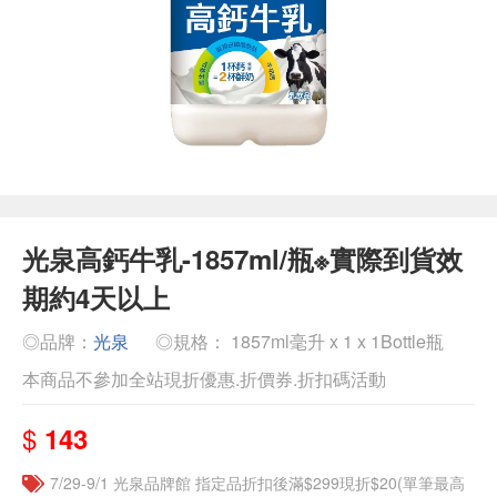
光泉高鈣牛乳-1857ml/瓶※實際到貨效
期約4天以上
◎品牌：
光泉
◎規格： 1857ml毫升 x 1 x 1Bottle瓶
本商品不參加全站現折優惠.折價券.折扣碼活動
$
143
7/29-9/1 光泉品牌館 指定品折扣後滿$299現折$20(單筆最高