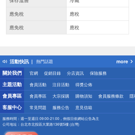
保存溫層
冷藏
應免稅
應稅
應免稅
應稅
偏遠地區配送
詐騙網頁！請小心！
得獎公告
活動快訊
more
熱門話題
銀行優惠
關於我們
官網
促銷目錄
分店資訊
保險服務
偏遠地區配送
詐騙網頁！請小心！
主題活動
會員活動
注目活動
得獎公佈
會員專區
會員專區
大宗採購
購物須知
會員服務條款
隱
客服中心
常見問題
服務公告
意見信箱
服務時間：
週一至週日 09:00-21:00，例假日依網站公告為主
公司地址：
台北市北投區大業路136號5樓 (台灣)