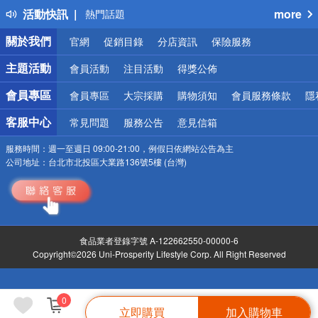
活動快訊
more
熱門話題
銀行優惠
關於我們
官網
促銷目錄
分店資訊
保險服務
偏遠地區配送
詐騙網頁！請小心！
主題活動
會員活動
注目活動
得獎公佈
會員專區
會員專區
大宗採購
購物須知
會員服務條款
隱
客服中心
常見問題
服務公告
意見信箱
服務時間：
週一至週日 09:00-21:00，例假日依網站公告為主
公司地址：
台北市北投區大業路136號5樓 (台灣)
食品業者登錄字號 A-122662550-00000-6
Copyright©2026 Uni-Prosperity Lifestyle Corp. All Right Reserved
0
立即購買
加入購物車