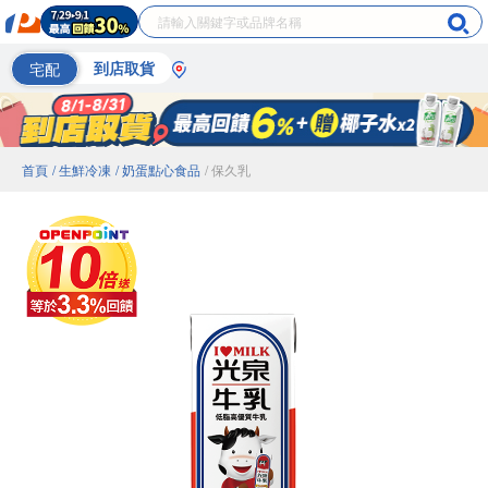
宅配
到店取貨
首頁
/ 生鮮冷凍
/ 奶蛋點心食品
/ 保久乳