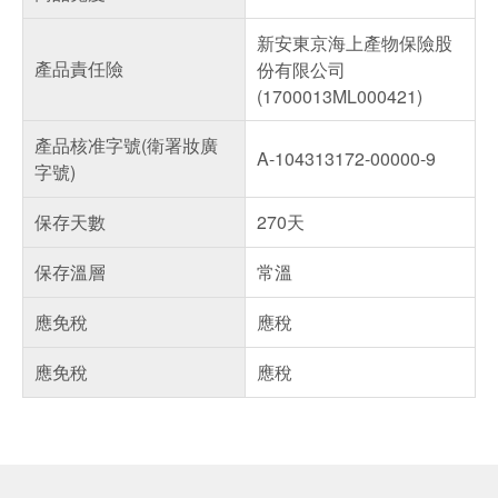
新安東京海上產物保險股
產品責任險
份有限公司
(1700013ML000421)
產品核准字號(衛署妝廣
A-104313172-00000-9
字號)
保存天數
270天
保存溫層
常溫
應免稅
應稅
應免稅
應稅
偏遠地區配送
詐騙網頁！請小心！
得獎公告