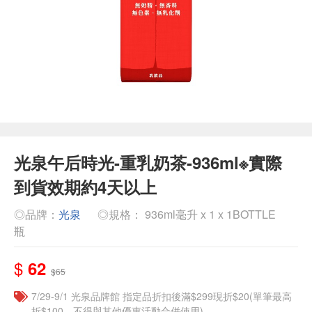
光泉午后時光-重乳奶茶-936ml※實際
到貨效期約4天以上
◎品牌：
光泉
◎規格： 936ml毫升 x 1 x 1BOTTLE
瓶
$
62
$65
7/29-9/1 光泉品牌館 指定品折扣後滿$299現折$20(單筆最高
折$100，不得與其他優惠活動合併使用)