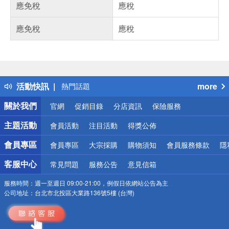
應免稅
應稅
應免稅
應稅
偏遠地區配送
詐騙網頁！請小心！
得獎公告
活動快訊
more
熱門話題
銀行優惠
關於我們
官網
促銷目錄
分店資訊
保險服務
偏遠地區配送
詐騙網頁！請小心！
主題活動
會員活動
注目活動
得獎公佈
會員專區
會員專區
大宗採購
購物須知
會員服務條款
隱
客服中心
常見問題
服務公告
意見信箱
服務時間：
週一至週日 09:00-21:00，例假日依網站公告為主
公司地址：
台北市北投區大業路136號5樓 (台灣)