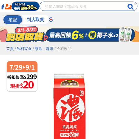
宅配
到店取貨
首頁
/ 飲料零食
/ 茶飲．咖啡
/ 冷藏飲品