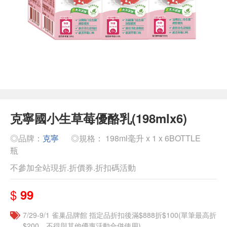
克寧國小生草莓優酪乳(198mlx6)
◎品牌：
克寧
◎規格： 198ml毫升 x 1 x 6BOTTLE
瓶
不參加全站現折.折價券.折扣碼活動
$
99
7/29-9/1 雀巢品牌館 指定品折扣後滿$888折$100(單筆最高折
$200，不得與其他優惠活動合併使用)