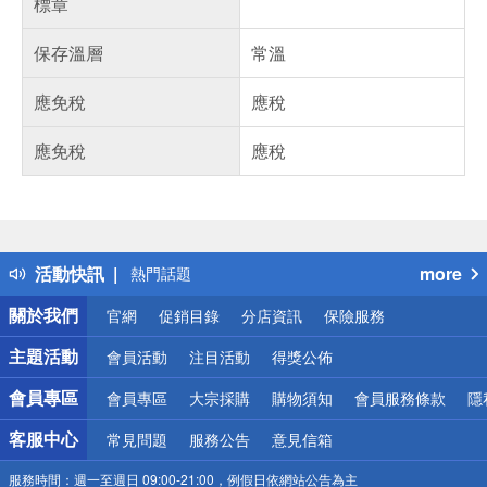
標章
保存溫層
常溫
應免稅
應稅
應免稅
應稅
偏遠地區配送
詐騙網頁！請小心！
得獎公告
活動快訊
more
熱門話題
銀行優惠
關於我們
官網
促銷目錄
分店資訊
保險服務
偏遠地區配送
詐騙網頁！請小心！
主題活動
會員活動
注目活動
得獎公佈
會員專區
會員專區
大宗採購
購物須知
會員服務條款
隱
客服中心
常見問題
服務公告
意見信箱
服務時間：
週一至週日 09:00-21:00，例假日依網站公告為主