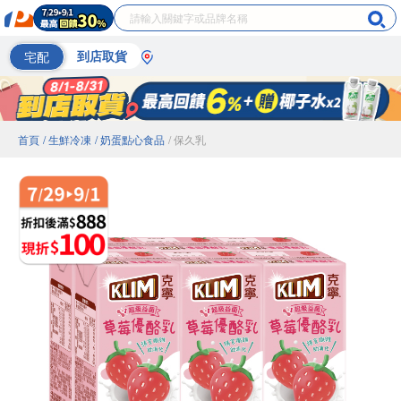
宅配
到店取貨
首頁
/ 生鮮冷凍
/ 奶蛋點心食品
/ 保久乳