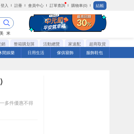
結帳
登入
註冊
會員中心
訂單查詢
購物車(0)
美
米
促銷
整箱購划算
活動總覽
家速配
超商取貨
休閒娛樂
日用生活
傢俱寢飾
服飾鞋包
)
送一多件優惠不得