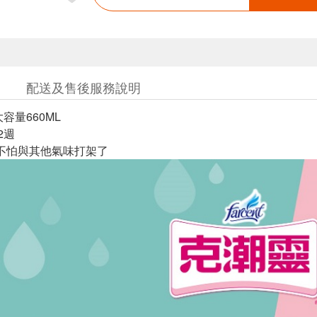
配送及售後服務說明
容量660ML
2週
!不怕與其他氣味打架了