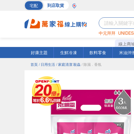
宅配
到店取貨
中元拜拜
UNIDES
海苔
巧克力
罐頭
線上商
好康主題
生鮮冷凍
飲料零食
米油沖
首頁
/ 日用生活
/ 家庭清潔 殺蟲
/ 除濕．香氛