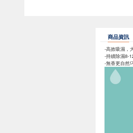
商品資訊
-高效吸濕，大
-持續除濕8-1
-無香更自然