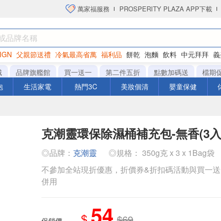
萬家福服務
PROSPERITY PLAZA APP下載
IGN
父親節送禮
冷氣最高省萬
福利品
餅乾
泡麵
飲料
中元拜拜
義
衛生紙
城
品牌旗艦館
買一送一
第二件五折
點數加碼送
檔期
泡
生活家電
熱門3C
美妝個清
嬰童保健
克潮靈環保除濕桶補充包-無香(3入
◎品牌：
克潮靈
◎規格： 350g克 x 3 x 1Bag袋
不參加全站現折優惠，折價券&折扣碼活動與買一
併用
54
$
$69
促銷價