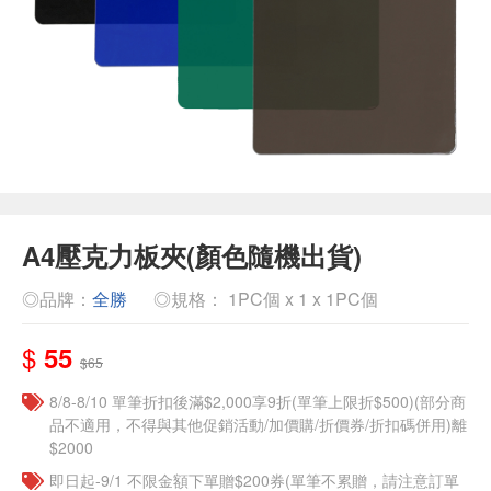
A4壓克力板夾(顏色隨機出貨)
◎品牌：
全勝
◎規格： 1PC個 x 1 x 1PC個
$
55
$65
8/8-8/10 單筆折扣後滿$2,000享9折(單筆上限折$500)(部分商
品不適用，不得與其他促銷活動/加價購/折價券/折扣碼併用)離
$2000
即日起-9/1 不限金額下單贈$200券(單筆不累贈，請注意訂單