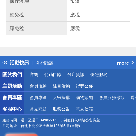
保存溫層
常溫
應免稅
應稅
應免稅
應稅
偏遠地區配送
詐騙網頁！請小心！
得獎公告
活動快訊
more
熱門話題
銀行優惠
關於我們
官網
促銷目錄
分店資訊
保險服務
偏遠地區配送
詐騙網頁！請小心！
主題活動
會員活動
注目活動
得獎公佈
會員專區
會員專區
大宗採購
購物須知
會員服務條款
隱
客服中心
常見問題
服務公告
意見信箱
服務時間：
週一至週日 09:00-21:00，例假日依網站公告為主
公司地址：
台北市北投區大業路136號5樓 (台灣)