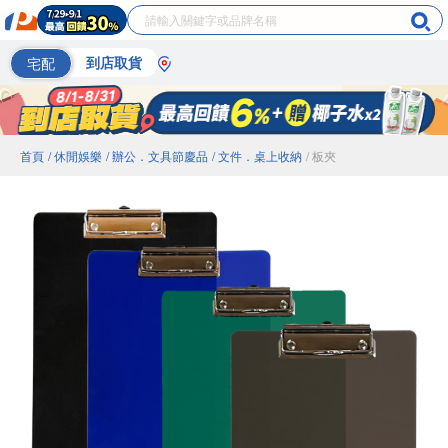
宅配
到店取貨
首頁
/ 休閒娛樂
/ 辦公．文具節慶品
/ 文件．桌上收納
/ 板夾