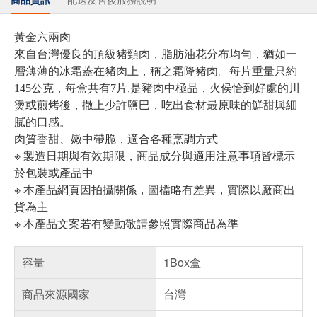
黃金六兩肉
來自台灣優良的頂級豬頸肉，脂肪油花分布均勻，猶如一
層薄薄的冰霜蓋在豬肉上，稱之霜降豬肉。每片重量只約
145公克，每盒共有7片,是豬肉中極品，火侯恰到好處的川
燙或煎烤後，撒上少許鹽巴，吃出食材最原味的鮮甜與細
膩的口感。
肉質香甜、嫩中帶脆，適合各種烹調方式
※ 製造日期與有效期限，商品成分與適用注意事項皆標示
於包裝或產品中
※ 本產品網頁因拍攝關係，圖檔略有差異，實際以廠商出
貨為主
※ 本產品文案若有變動敬請參照實際商品為準
容量
1Box盒
商品來源國家
台灣