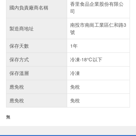
香里食品企業股份有限公
國內負責廠商名稱
司
南投市南崗工業區仁和路3
製造商地址
號
保存天數
1年
保存方式
冷凍-18℃以下
保存溫層
冷凍
應免稅
免稅
應免稅
免稅
無
偏遠地區配送
詐騙網頁！請小心！
得獎公告