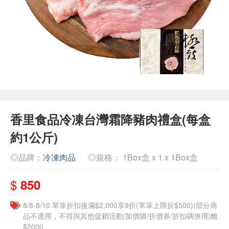
香里食品冷凍台灣霜降豬肉禮盒(每盒
約1公斤)
◎品牌：
冷凍肉品
◎規格： 1Box盒 x 1 x 1Box盒
$
850
8/8-8/10 單筆折扣後滿$2,000享9折(單筆上限折$500)(部分商
品不適用，不得與其他促銷活動/加價購/折價券/折扣碼併用)離
$2000