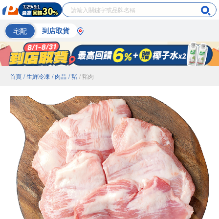
宅配
到店取貨
首頁
/ 生鮮冷凍
/ 肉品
/ 豬
/ 豬肉