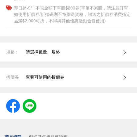
即日起-9/1 不限金額下單贈$200券(單筆不累贈，請注意訂單
如使用折價券/折扣碼則不符贈送資格，贈送之折價券消費指定
品滿$2,000可折，不得與其他優惠活動合併使用)
規格：
請選擇數量、規格
折價券
查看可使用的折價券
商品資訊
配送及售後服務說明