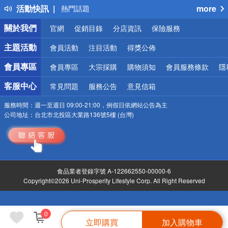
活動快訊
more
熱門話題
銀行優惠
關於我們
官網
促銷目錄
分店資訊
保險服務
偏遠地區配送
詐騙網頁！請小心！
主題活動
會員活動
注目活動
得獎公佈
會員專區
會員專區
大宗採購
購物須知
會員服務條款
隱
客服中心
常見問題
服務公告
意見信箱
服務時間：
週一至週日 09:00-21:00，例假日依網站公告為主
公司地址：
台北市北投區大業路136號5樓 (台灣)
食品業者登錄字號 A-122662550-00000-6
Copyright©2026 Uni-Prosperity Lifestyle Corp. All Right Reserved
0
立即購買
加入購物車