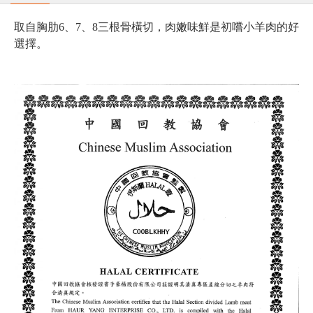
取自胸肋6、7、8三根骨橫切，
肉嫩味鮮是初嚐小羊肉的好
選擇。