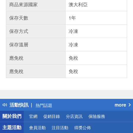
商品來源國家
澳大利亞
保存天數
1年
保存方式
冷凍
保存溫層
冷凍
應免稅
免稅
應免稅
免稅
偏遠地區配送
詐騙網頁！請小心！
得獎公告
活動快訊
more
熱門話題
銀行優惠
關於我們
官網
促銷目錄
分店資訊
保險服務
偏遠地區配送
詐騙網頁！請小心！
主題活動
會員活動
注目活動
得獎公佈