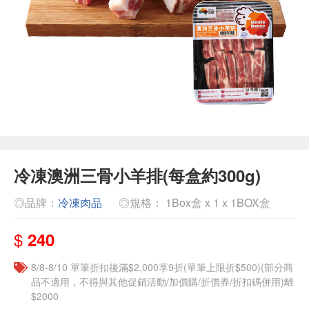
冷凍澳洲三骨小羊排(每盒約300g)
◎品牌：
冷凍肉品
◎規格： 1Box盒 x 1 x 1BOX盒
$
240
8/8-8/10 單筆折扣後滿$2,000享9折(單筆上限折$500)(部分商
品不適用，不得與其他促銷活動/加價購/折價券/折扣碼併用)離
$2000