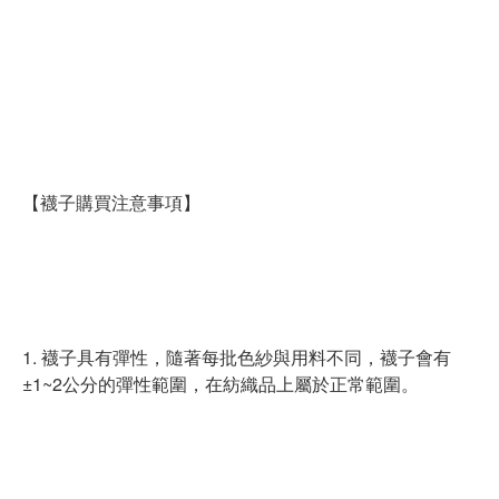
【襪子購買注意事項】
1. 襪子具有彈性，隨著每批色紗與用料不同，襪子會有
±1~2公分的彈性範圍，在紡織品上屬於正常範圍。