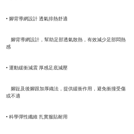
• 腳背導網設計 透氣排熱舒適
腳背導網設計，幫助足部透氣散熱，有效減少足部悶熱
感
• 運動緩衝減震 厚感足底減壓
腳趾及後腳跟加厚織法，提供緩衝作用，避免衝撞受傷
或不適
• 科學彈性纖維 扎實服貼耐用