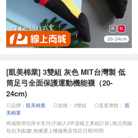
[凱美棉業] 3雙組 灰色 MIT台灣製 低
筒足弓全面保護運動機能襪（20-
24cm)
◎品牌：
凱美棉業
◎規格： 3雙組
◎逛逛專館：
凱
美棉業
商城限用信用卡支付(不納入VIP資格之累積計算),無法用錢
包/紅利點數,無搬運上樓服務及指定日期/時間.