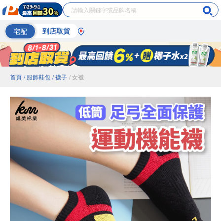
宅配
到店取貨
首頁
/ 服飾鞋包
/ 襪子
/ 女襪