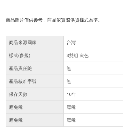
商品圖片僅供參考，商品依實際供貨樣式為準。
商品來源國家
台灣
樣式(多規)
3雙組 灰色
產品責任險
無
產品核准字號
無
保存天數
10年
應免稅
應稅
應免稅
應稅