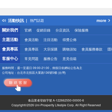
偏遠地區配送
詐騙網頁！請小心！
得獎公告
活動快訊
more
熱門話題
銀行優惠
關於我們
官網
促銷目錄
分店資訊
保險服務
偏遠地區配送
詐騙網頁！請小心！
主題活動
會員活動
注目活動
得獎公佈
會員專區
會員專區
大宗採購
購物須知
會員服務條款
隱
客服中心
常見問題
服務公告
意見信箱
服務時間：
週一至週日 09:00-21:00，例假日依網站公告為主
公司地址：
台北市北投區大業路136號5樓 (台灣)
食品業者登錄字號 A-122662550-00000-6
Copyright©2026 Uni-Prosperity Lifestyle Corp. All Right Reserved