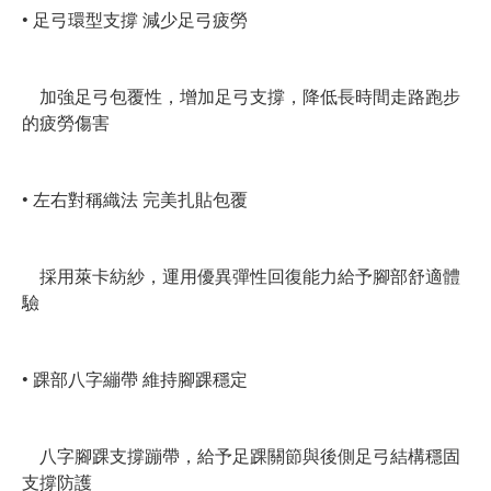
• 足弓環型支撐 減少足弓疲勞
加強足弓包覆性，增加足弓支撐，降低長時間走路跑步
的疲勞傷害
• 左右對稱織法 完美扎貼包覆
採用萊卡紡紗，運用優異彈性回復能力給予腳部舒適體
驗
• 踝部八字繃帶 維持腳踝穩定
八字腳踝支撐蹦帶，給予足踝關節與後側足弓結構穩固
支撐防護