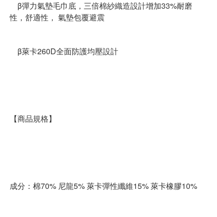
β彈力氣墊毛巾底，三倍棉紗織造設計增加33%耐磨
性，舒適性， 氣墊包覆避震
β萊卡260D全面防護均壓設計
【商品規格】
成分：棉70% 尼龍5% 萊卡彈性纖維15% 萊卡橡膠10%