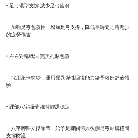
• 足弓環型支撐 減少足弓疲勞
加強足弓包覆性，增加足弓支撐，降低長時間走路跑步
的疲勞傷害
• 左右對稱織法 完美扎貼包覆
採用萊卡紡紗，運用優異彈性回復能力給予腳部舒適體
驗
• 踝部八字繃帶 維持腳踝穩定
八字腳踝支撐蹦帶，給予足踝關節與後側足弓結構穩固
支撐防護