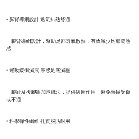
• 腳背導網設計 透氣排熱舒適
腳背導網設計，幫助足部透氣散熱，有效減少足部悶熱
感
• 運動緩衝減震 厚感足底減壓
腳趾及後腳跟加厚織法，提供緩衝作用，避免衝撞受傷
或不適
• 科學彈性纖維 扎實服貼耐用