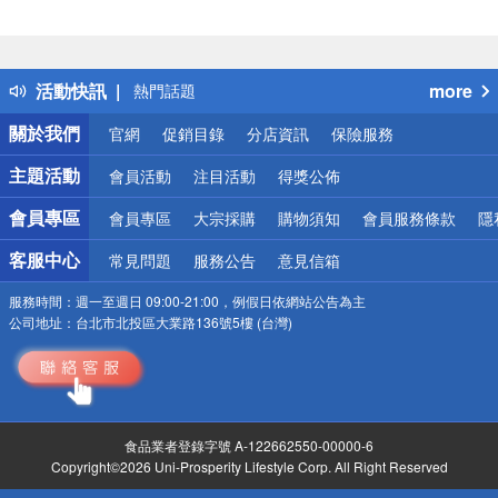
偏遠地區配送
詐騙網頁！請小心！
得獎公告
活動快訊
more
熱門話題
銀行優惠
關於我們
官網
促銷目錄
分店資訊
保險服務
偏遠地區配送
詐騙網頁！請小心！
主題活動
會員活動
注目活動
得獎公佈
會員專區
會員專區
大宗採購
購物須知
會員服務條款
隱
客服中心
常見問題
服務公告
意見信箱
服務時間：
週一至週日 09:00-21:00，例假日依網站公告為主
公司地址：
台北市北投區大業路136號5樓 (台灣)
食品業者登錄字號 A-122662550-00000-6
Copyright©2026 Uni-Prosperity Lifestyle Corp. All Right Reserved