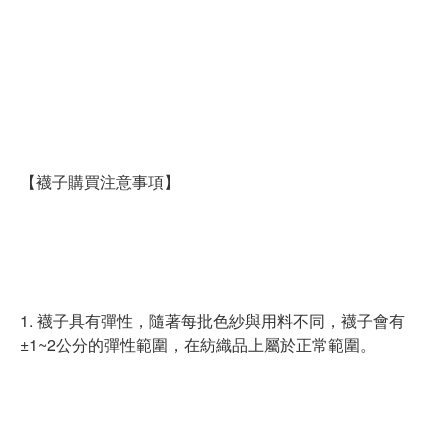
【襪子購買注意事項】
1. 襪子具有彈性，隨著每批色紗與用料不同，襪子會有
±1~2公分的彈性範圍，在紡織品上屬於正常範圍。