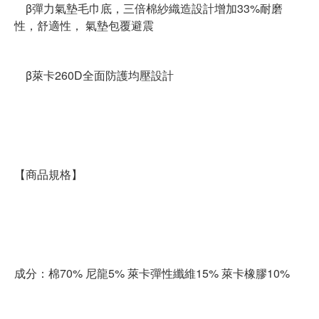
β彈力氣墊毛巾底，三倍棉紗織造設計增加33%耐磨
性，舒適性， 氣墊包覆避震
β萊卡260D全面防護均壓設計
【商品規格】
成分：棉70% 尼龍5% 萊卡彈性纖維15% 萊卡橡膠10%