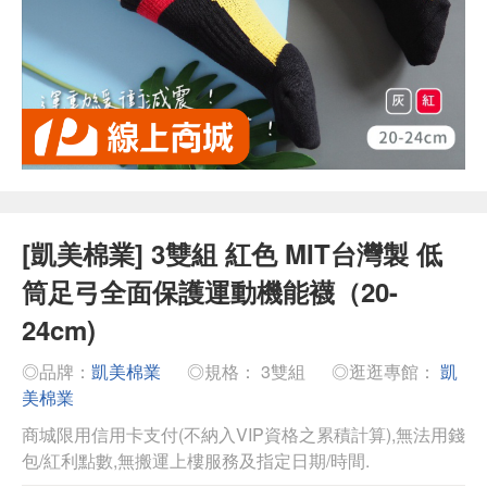
[凱美棉業] 3雙組 紅色 MIT台灣製 低
筒足弓全面保護運動機能襪（20-
24cm)
◎品牌：
凱美棉業
◎規格： 3雙組
◎逛逛專館：
凱
美棉業
商城限用信用卡支付(不納入VIP資格之累積計算),無法用錢
包/紅利點數,無搬運上樓服務及指定日期/時間.