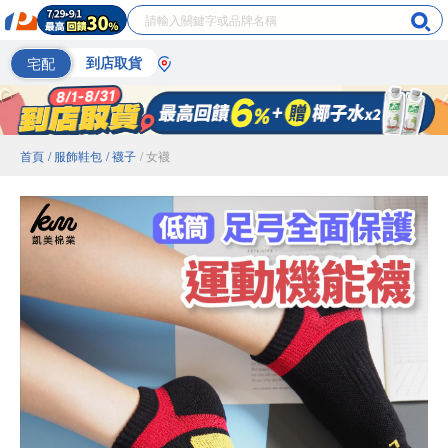
宅配
到店取貨
首頁
/ 服飾鞋包
/ 襪子
/ 女襪