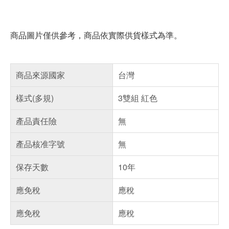
商品圖片僅供參考，商品依實際供貨樣式為準。
商品來源國家
台灣
樣式(多規)
3雙組 紅色
產品責任險
無
產品核准字號
無
保存天數
10年
應免稅
應稅
應免稅
應稅