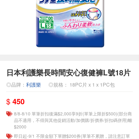
日本利護樂長時間安心復健褲L號18片
◎品牌：
利護樂
◎規格： 18PC片 x 1 x 1PC包
$
450
8/8-8/10 單筆折扣後滿$2,000享9折(單筆上限折$500)(部分商
品不適用，不得與其他促銷活動/加價購/折價券/折扣碼併用)離
$2000
即日起-9/1 不限金額下單贈$200券(單筆不累贈，請注意訂單