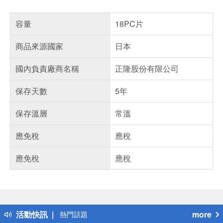
容量
18PC片
商品來源國家
日本
國內負責廠商名稱
正隆股份有限公司
保存天數
5年
保存溫層
常溫
應免稅
應稅
應免稅
應稅
偏遠地區配送
詐騙網頁！請小心！
得獎公告
活動快訊
more
熱門話題