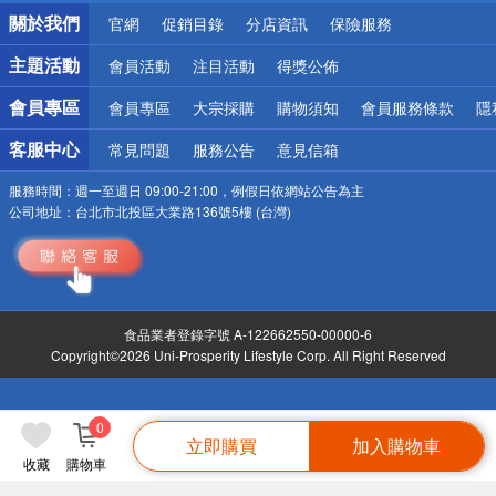
銀行優惠
關於我們
官網
促銷目錄
分店資訊
保險服務
偏遠地區配送
詐騙網頁！請小心！
主題活動
會員活動
注目活動
得獎公佈
會員專區
會員專區
大宗採購
購物須知
會員服務條款
隱
客服中心
常見問題
服務公告
意見信箱
服務時間：
週一至週日 09:00-21:00，例假日依網站公告為主
公司地址：
台北市北投區大業路136號5樓 (台灣)
食品業者登錄字號 A-122662550-00000-6
Copyright©2026 Uni-Prosperity Lifestyle Corp. All Right Reserved
0
立即購買
加入購物車
收藏
購物車