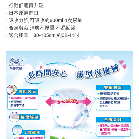
‧ 行動舒適再升級
‧ 日本原裝進口
‧ 吸收力強 可吸收約600ml,4次尿量
‧ 合身剪裁 清爽不厚重 不易回滲
‧ 適合腰圍：80-105cm 約32-41吋