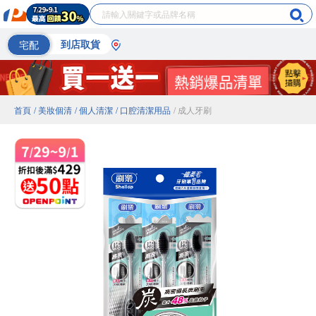
宅配
到店取貨
首頁
/ 美妝個清
/ 個人清潔
/ 口腔清潔用品
/ 成人牙刷