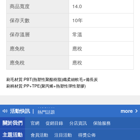
商品寬度
14.0
保存天數
10年
保存溫層
常溫
應免稅
應稅
應免稅
應稅
刷毛材質:PBT(熱塑性聚酯樹脂)纖柔細軟毛+備長炭
刷柄材質:PP+TPE(聚丙烯+熱塑性彈性塑膠)
偏遠地區配送
詐騙網頁！請小心！
得獎公告
活動快訊
more
熱門話題
銀行優惠
關於我們
官網
促銷目錄
分店資訊
保險服務
偏遠地區配送
詐騙網頁！請小心！
主題活動
會員活動
注目活動
得獎公佈