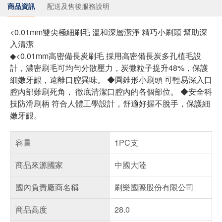
商品資訊
配送及售後服務說明
<0.01mm雙尖極細刷毛 溫和深層潔淨 精巧小刷頭 幫助深
入清潔
◆<0.01mm高密備長炭刷毛 採用高密備長炭多孔植毛設
計，濃密刷毛可均勻分散壓力，炭微粒子提升48%，保護
細嫩牙齦，遠離口腔異味。 ◆圓錐形小刷頭 可輕易深入口
腔內部難刷死角， 徹底清潔口腔內的各個部位。 ◆安全科
技防滑刷柄 符合人體工學設計，舒適好握不脫手，保護細
嫩牙齦。
容量
1PC支
商品來源國家
中國大陸
國內負責廠商名稱
刷樂國際股份有限公司
商品高度
28.0