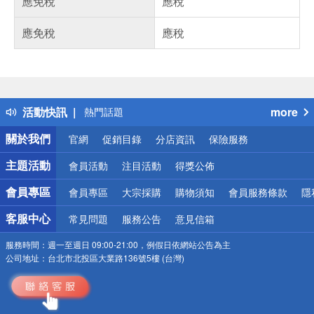
應免稅
應稅
應免稅
應稅
偏遠地區配送
詐騙網頁！請小心！
得獎公告
活動快訊
more
熱門話題
銀行優惠
關於我們
官網
促銷目錄
分店資訊
保險服務
偏遠地區配送
詐騙網頁！請小心！
主題活動
會員活動
注目活動
得獎公佈
會員專區
會員專區
大宗採購
購物須知
會員服務條款
隱
客服中心
常見問題
服務公告
意見信箱
服務時間：
週一至週日 09:00-21:00，例假日依網站公告為主
公司地址：
台北市北投區大業路136號5樓 (台灣)