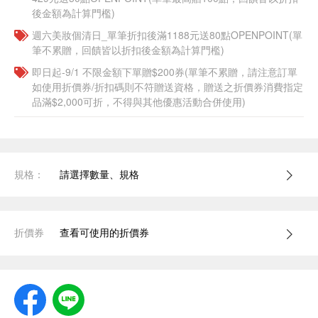
後金額為計算門檻)
週六美妝個清日_單筆折扣後滿1188元送80點OPENPOINT(單
筆不累贈，回饋皆以折扣後金額為計算門檻)
即日起-9/1 不限金額下單贈$200券(單筆不累贈，請注意訂單
如使用折價券/折扣碼則不符贈送資格，贈送之折價券消費指定
品滿$2,000可折，不得與其他優惠活動合併使用)
規格：
請選擇數量、規格
折價券
查看可使用的折價券