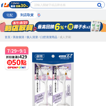
宅配
到店取貨
首頁
/ 美妝個清
/ 個人清潔
/ 口腔清潔用品
/ 成人牙刷