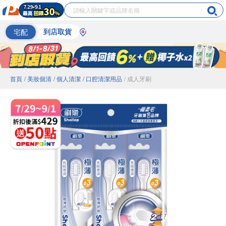
宅配
到店取貨
首頁
/ 美妝個清
/ 個人清潔
/ 口腔清潔用品
/ 成人牙刷