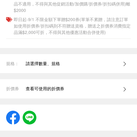
品不適用，不得與其他促銷活動/加價購/折價券/折扣碼併用)離
$2000
即日起-9/1 不限金額下單贈$200券(單筆不累贈，請注意訂單
如使用折價券/折扣碼則不符贈送資格，贈送之折價券消費指定
品滿$2,000可折，不得與其他優惠活動合併使用)
規格：
請選擇數量、規格
折價券
查看可使用的折價券