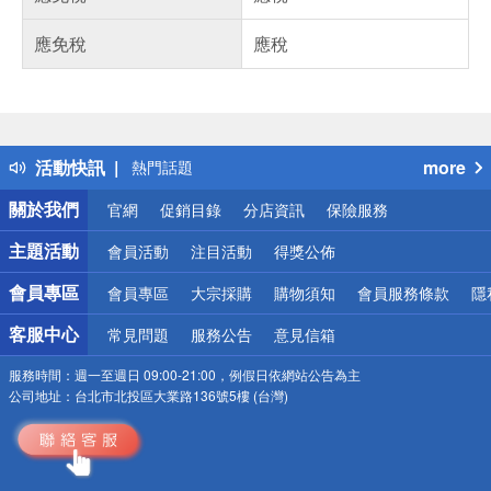
應免稅
應稅
偏遠地區配送
詐騙網頁！請小心！
得獎公告
活動快訊
more
熱門話題
銀行優惠
關於我們
官網
促銷目錄
分店資訊
保險服務
偏遠地區配送
詐騙網頁！請小心！
主題活動
會員活動
注目活動
得獎公佈
會員專區
會員專區
大宗採購
購物須知
會員服務條款
隱
客服中心
常見問題
服務公告
意見信箱
服務時間：
週一至週日 09:00-21:00，例假日依網站公告為主
公司地址：
台北市北投區大業路136號5樓 (台灣)