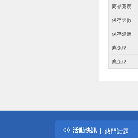
商品寬度
保存天數
保存溫層
應免稅
應免稅
偏遠地區配
詐騙網頁！
得獎公告
活動快訊
熱門話題