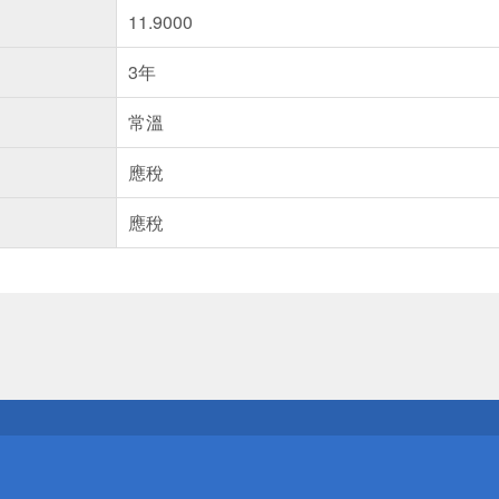
11.9000
3年
常溫
應稅
應稅
送
請小心！