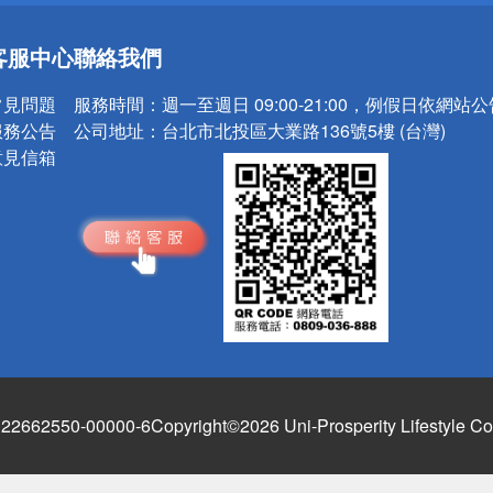
送
客服中心
聯絡我們
請小心！
常見問題
服務時間：
週一至週日 09:00-21:00，例假日依網站
服務公告
公司地址：
台北市北投區大業路136號5樓 (台灣)
意見信箱
662550-00000-6
Copyright©2026 Uni-Prosperity Lifestyle Co