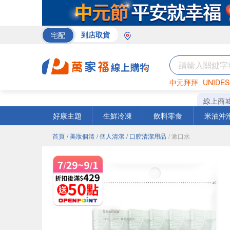
宅配
到店取貨
中元拜拜
UNIDES
巧克力
罐頭
咖啡
線上商
好康主題
生鮮冷凍
飲料零食
米油沖
首頁
/ 美妝個清
/ 個人清潔
/ 口腔清潔用品
/ 漱口水