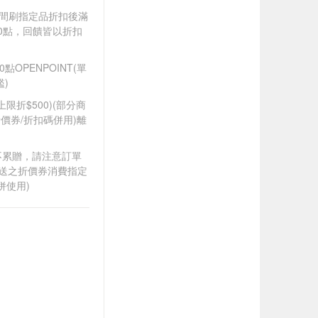
).牙間刷指定品折扣後滿
100點，回饋皆以折扣
OPENPOINT(單
)
筆上限折$500)(部分商
價券/折扣碼併用)離
筆不累贈，請注意訂單
贈送之折價券消費指定
併使用)