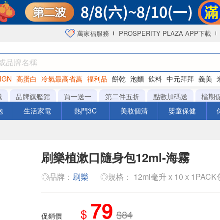
萬家福服務
PROSPERITY PLAZA APP下載
IGN
高蛋白
冷氣最高省萬
福利品
餅乾
泡麵
飲料
中元拜拜
義美
海苔
城
品牌旗艦館
買一送一
第二件五折
點數加碼送
檔期
泡
生活家電
熱門3C
美妝個清
嬰童保健
刷樂植漱口隨身包12ml-海霧
◎品牌：
刷樂
◎規格： 12ml毫升 x 10 x 1PACK
79
$
$84
促銷價