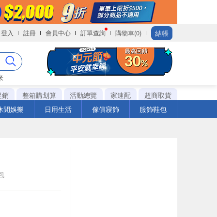
結帳
登入
註冊
會員中心
訂單查詢
購物車(0)
米
促銷
整箱購划算
活動總覽
家速配
超商取貨
休閒娛樂
日用生活
傢俱寢飾
服飾鞋包
包