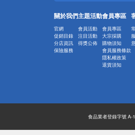
銀行優惠
偏遠地區配
關於我們
主題活動
會員專區
詐騙網頁！
官網
會員活動
會員專區
促銷目錄
注目活動
大宗採購
分店資訊
得獎公佈
購物須知
保險服務
會員服務條款
隱私權政策
退貨須知
食品業者登錄字號 A-122