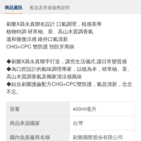
商品資訊
配送及售後服務說明
刷樂X聶永真聯名設計 口氣調理，植感美學
植物特調 研萃柚、茶、高山木質調香氣
溫和微微涼感 維持口氣清新
CHG+CPC 雙防護 預防牙周病
◆刷樂X聶永真聯手打造，講究生活儀式 讓日常變質感
◆為口腔設計的氣味調理專家，以植為本，研萃柚、茶、
高山木質調香氣及獨家清涼感風味
◆結合刷樂護齒配方CHG+CPC雙防護，氣息清新，念念
不忘。
容量
400ml毫升
商品來源國家
台灣
國內負責廠商名稱
刷樂國際股份有限公司