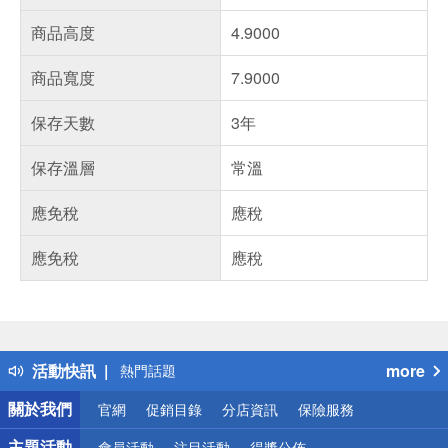
商品高度
4.9000
商品寬度
7.9000
保存天數
3年
保存溫層
常溫
應免稅
應稅
應免稅
應稅
偏遠地區配送
詐騙網頁！請小心！
得獎公告
活動快訊
more
熱門話題
銀行優惠
關於我們
官網
促銷目錄
分店資訊
保險服務
偏遠地區配送
詐騙網頁！請小心！
主題活動
會員活動
注目活動
得獎公佈