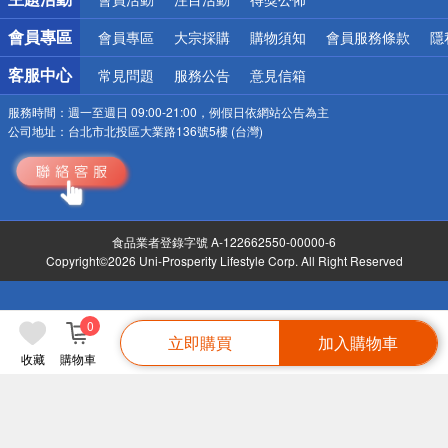
會員專區
會員專區
大宗採購
購物須知
會員服務條款
隱
客服中心
常見問題
服務公告
意見信箱
服務時間：
週一至週日 09:00-21:00，例假日依網站公告為主
公司地址：
台北市北投區大業路136號5樓 (台灣)
食品業者登錄字號 A-122662550-00000-6
Copyright©2026 Uni-Prosperity Lifestyle Corp. All Right Reserved
0
立即購買
加入購物車
收藏
購物車