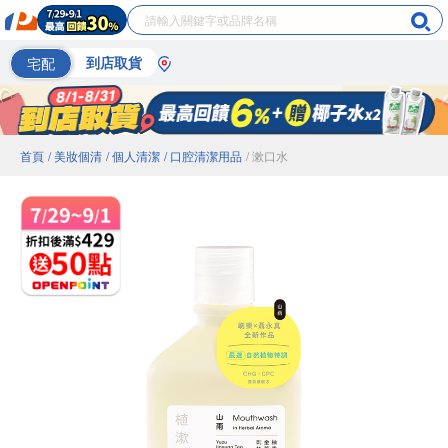
宅配
到店取貨
首頁
/ 美妝個清
/ 個人清潔
/ 口腔清潔用品
/ 漱口水