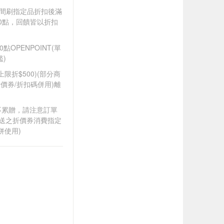
).牙間刷指定品折扣後滿
100點，回饋皆以折扣
OPENPOINT(單
)
筆上限折$500)(部分商
價券/折扣碼併用)離
筆不累贈，請注意訂單
贈送之折價券消費指定
併使用)