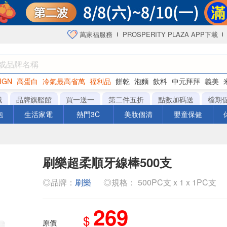
萬家福服務
PROSPERITY PLAZA APP下載
IGN
高蛋白
冷氣最高省萬
福利品
餅乾
泡麵
飲料
中元拜拜
義美
海苔
城
品牌旗艦館
買一送一
第二件五折
點數加碼送
檔期
泡
生活家電
熱門3C
美妝個清
嬰童保健
刷樂超柔順牙線棒500支
◎品牌：
刷樂
◎規格： 500PC支 x 1 x 1PC支
269
$
原價