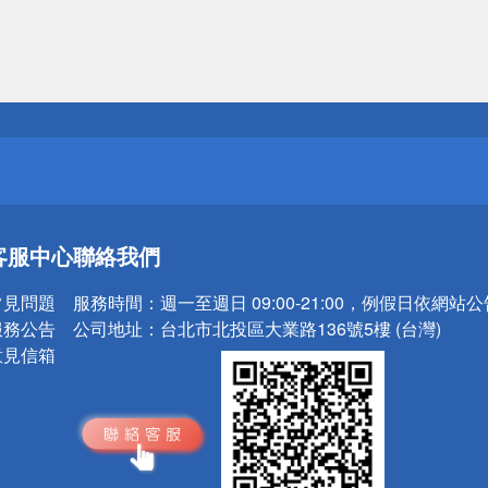
送
請小心！
送
客服中心
聯絡我們
請小心！
常見問題
服務時間：
週一至週日 09:00-21:00，例假日依網站
服務公告
公司地址：
台北市北投區大業路136號5樓 (台灣)
意見信箱