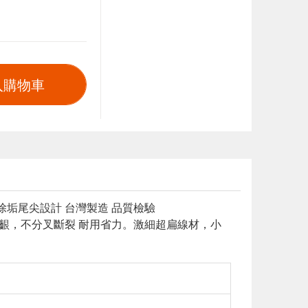
入購物車
除垢尾尖設計 台灣製造 品質檢驗
牙齦，不分叉斷裂 耐用省力。激細超扁線材，小