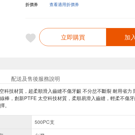
折價券
查看適用折價券
立即購買
加
配送及售後服務說明
 太空科技材質，超柔順滑入齒縫不傷牙齦 不分岔不斷裂 耐用省力 
線棒，創新PTFE 太空科技材質，柔順易滑入齒縫，輕柔不傷
擇。
500PC支