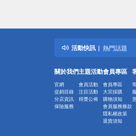
偏遠地區配
詐騙網頁！
得獎公告
活動快訊
熱門話題
銀行優惠
偏遠地區配
關於我們
主題活動
會員專區
詐騙網頁！
官網
會員活動
會員專區
促銷目錄
注目活動
大宗採購
分店資訊
得獎公佈
購物須知
保險服務
會員服務條款
隱私權政策
退貨須知