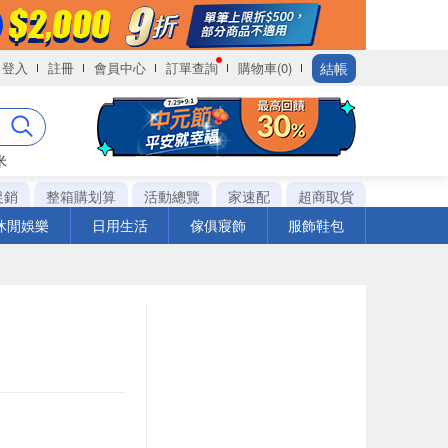
結帳
登入
註冊
會員中心
訂單查詢
購物車(0)
米
促銷
整箱購划算
活動總覽
家速配
超商取貨
休閒娛樂
日用生活
傢俱寢飾
服飾鞋包