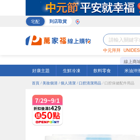
宅配
到店取貨
中元拜拜
UNIDES
巧克力
罐頭
咖啡
線上商
好康主題
生鮮冷凍
飲料零食
米油沖
首頁
/ 美妝個清
/ 個人清潔
/ 口腔清潔用品
/ 口腔保健配件用品