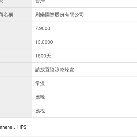
家
台灣
商名稱
刷樂國際股份有限公司
7.9000
13.0000
1800天
請放置陰涼乾燥處
常溫
應稅
應稅
roethene，HIPS