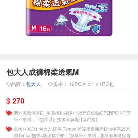
包大人成褲棉柔透氣M
◎品牌：
包大人
◎規格： 16PC片 x 1 x 1PC包
$
270
週六美妝個清日_單筆折扣後滿1188元送80點OPENPOINT(單
筆不累贈，回饋皆以折扣後金額為計算門檻)
08/01-09/01 包大人.添寧.Tempo.維達指定商品折扣後滿$599
贈Tempo無香4層迷你手帕乙包(單筆不累贈，數量有限送完為