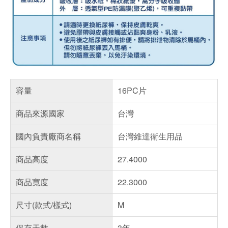
容量
16PC片
商品來源國家
台灣
國內負責廠商名稱
台灣維達衛生用品
商品高度
27.4000
商品寬度
22.3000
尺寸(款式/樣式)
M
保存天數
3年