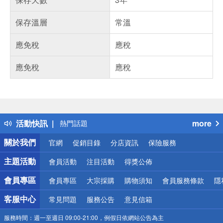
保存溫層
常溫
應免稅
應稅
應免稅
應稅
偏遠地區配送
詐騙網頁！請小心！
得獎公告
活動快訊
more
熱門話題
銀行優惠
關於我們
官網
促銷目錄
分店資訊
保險服務
偏遠地區配送
詐騙網頁！請小心！
主題活動
會員活動
注目活動
得獎公佈
會員專區
會員專區
大宗採購
購物須知
會員服務條款
隱
客服中心
常見問題
服務公告
意見信箱
服務時間：
週一至週日 09:00-21:00，例假日依網站公告為主