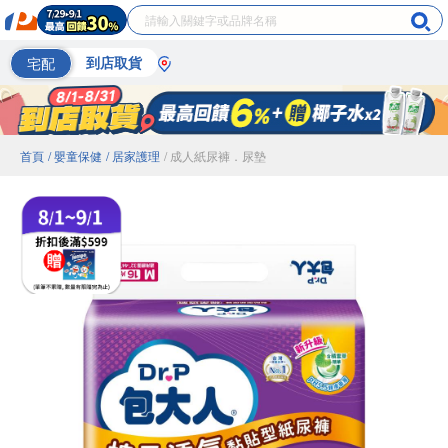
宅配
到店取貨
首頁
/ 嬰童保健
/ 居家護理
/ 成人紙尿褲．尿墊