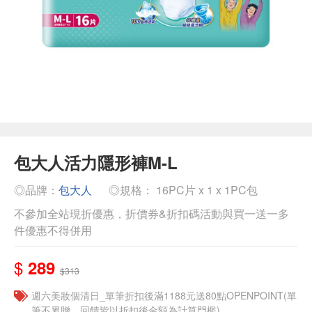
包大人活力隱形褲M-L
◎品牌：
包大人
◎規格： 16PC片 x 1 x 1PC包
不參加全站現折優惠，折價券&折扣碼活動與買一送一多
件優惠不得併用
$
289
$313
週六美妝個清日_單筆折扣後滿1188元送80點OPENPOINT(單
筆不累贈，回饋皆以折扣後金額為計算門檻)