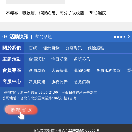
不織布、吸收層、棉狀紙漿、高分子吸收體、PE防漏膜
偏遠地區配送
詐騙網頁！請小心！
得獎公告
活動快訊
more
熱門話題
銀行優惠
關於我們
官網
促銷目錄
分店資訊
保險服務
偏遠地區配送
詐騙網頁！請小心！
主題活動
會員活動
注目活動
得獎公佈
會員專區
會員專區
大宗採購
購物須知
會員服務條款
隱
客服中心
常見問題
服務公告
意見信箱
服務時間：
週一至週日 09:00-21:00，例假日依網站公告為主
公司地址：
台北市北投區大業路136號5樓 (台灣)
食品業者登錄字號 A-122662550-00000-6