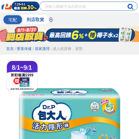
宅配
到店取貨
首頁
/ 嬰童保健
/ 居家護理
/ 成人紙尿褲．尿墊