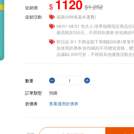
1120
$
$1,252
促銷價
促銷活動
箱購(699免基本運費)
08/01-08/31 包大人/添寧箱購指定商品
最高限折300元，不得與折價券/折扣碼併用
即日起-9/1 不限金額下單贈$200券(單
如使用折價券/折扣碼則不符贈送資格，
品滿$2,000可折，不得與其他優惠活動合
數量
訂單類型
預購
折價券
查看適用折價券