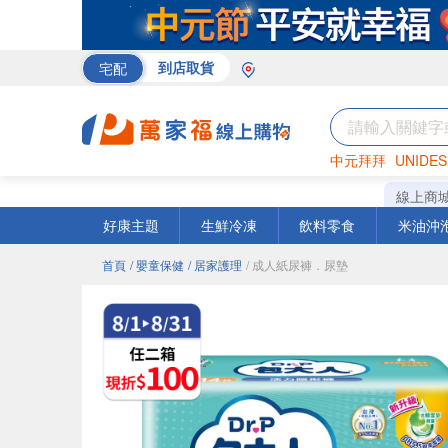
宅配
到店取貨
中元拜拜
UNIDES
米
巧克力
衛生紙
線上商
好康主題
生鮮冷凍
飲料零食
米油沖
首頁
/ 嬰童保健
/ 居家護理
/ 成人紙尿褲．尿墊