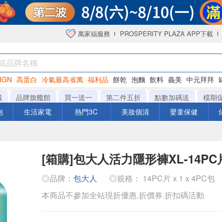
萬家福服務
PROSPERITY PLAZA APP下載
IGN
高蛋白
冷氣最高省萬
福利品
餅乾
泡麵
飲料
義美
中元拜拜
咖啡
城
品牌旗艦館
買一送一
第二件五折
點數加碼送
檔期
泡
生活家電
熱門3C
美妝個清
嬰童保健
[箱購]包大人活力隱形褲XL-14PC片
◎品牌：
包大人
◎規格： 14PC片 x 1 x 4PC包
本商品不參加全站現折優惠.折價券.折扣碼活動