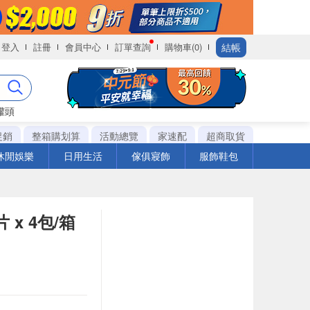
結帳
登入
註冊
會員中心
訂單查詢
購物車(0)
罐頭
促銷
整箱購划算
活動總覽
家速配
超商取貨
休閒娛樂
日用生活
傢俱寢飾
服飾鞋包
 x 4包/箱