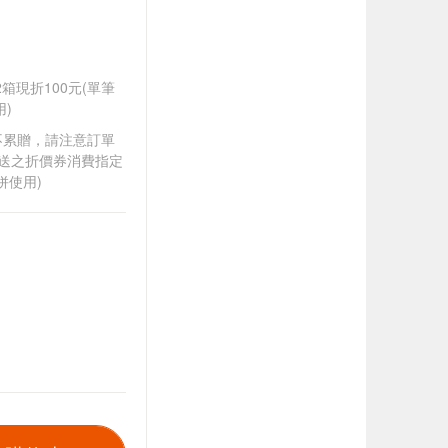
任2箱現折100元(單筆
)
筆不累贈，請注意訂單
贈送之折價券消費指定
併使用)