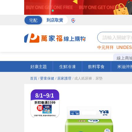
宅配
到店取貨
中元拜拜
UNIDES
海苔
巧克力
罐頭
線上商
好康主題
生鮮冷凍
飲料零食
米油沖
首頁
/ 嬰童保健
/ 居家護理
/ 成人紙尿褲．尿墊