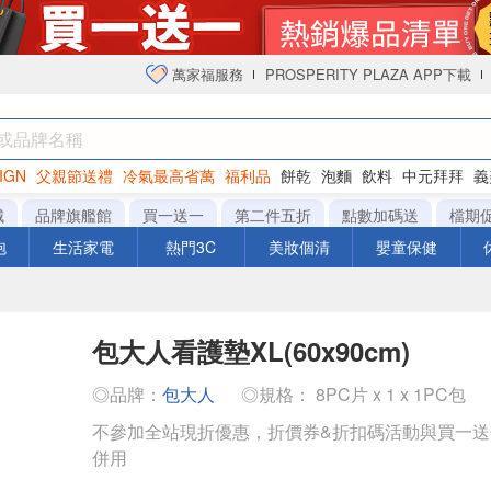
萬家福服務
PROSPERITY PLAZA APP下載
IGN
父親節送禮
冷氣最高省萬
福利品
餅乾
泡麵
飲料
中元拜拜
義
衛生紙
城
品牌旗艦館
買一送一
第二件五折
點數加碼送
檔期
泡
生活家電
熱門3C
美妝個清
嬰童保健
包大人看護墊XL(60x90cm)
◎品牌：
包大人
◎規格： 8PC片 x 1 x 1PC包
不參加全站現折優惠，折價券&折扣碼活動與買一
併用