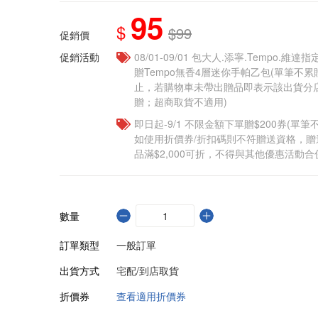
95
$
$99
促銷價
促銷活動
08/01-09/01 包大人.添寧.Tempo.維
贈Tempo無香4層迷你手帕乙包(單筆不
止，若購物車未帶出贈品即表示該出貨分
贈；超商取貨不適用)
即日起-9/1 不限金額下單贈$200券(單
如使用折價券/折扣碼則不符贈送資格，
品滿$2,000可折，不得與其他優惠活動合
數量
訂單類型
一般訂單
出貨方式
宅配/到店取貨
折價券
查看適用折價券