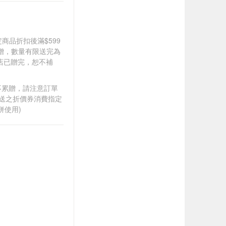
達指定商品折扣後滿$599
累贈，數量有限送完為
店已贈完，恕不補
筆不累贈，請注意訂單
贈送之折價券消費指定
併使用)