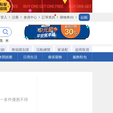
結帳
登入
註冊
會員中心
訂單查詢
購物車(0)
美
米
促銷
整箱購划算
活動總覽
家速配
超商取貨
休閒娛樂
日用生活
傢俱寢飾
服飾鞋包
送一多件優惠不得