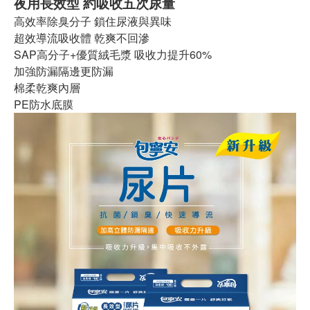
夜用長效型 約吸收五次尿量
高效率除臭分子 鎖住尿液與異味
超效導流吸收體 乾爽不回滲
SAP高分子+優質絨毛漿 吸收力提升60%
加強防漏隔邊更防漏
棉柔乾爽內層
PE防水底膜