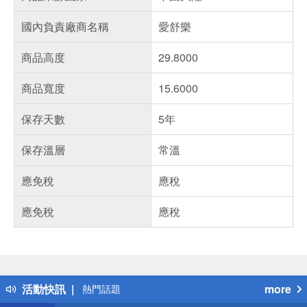
國內負責廠商名稱
愛舒樂
商品高度
29.8000
商品寬度
15.6000
保存天數
5年
保存溫層
常溫
應免稅
應稅
應免稅
應稅
偏遠地區配送
詐騙網頁！請小心！
得獎公告
活動快訊
more
熱門話題
銀行優惠