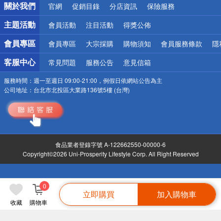
關於我們
官網
促銷目錄
分店資訊
保險服務
偏遠地區配送
詐騙網頁！請小心！
主題活動
會員活動
注目活動
得獎公佈
會員專區
會員專區
大宗採購
購物須知
會員服務條款
隱
客服中心
常見問題
服務公告
意見信箱
服務時間：
週一至週日 09:00-21:00，例假日依網站公告為主
公司地址：
台北市北投區大業路136號5樓 (台灣)
食品業者登錄字號 A-122662550-00000-6
Copyright©2026 Uni-Prosperity Lifestyle Corp. All Right Reserved
0
立即購買
加入購物車
收藏
購物車