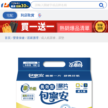
宅配
到店取貨
首頁
/ 嬰童保健
/ 居家護理
/ 成人紙尿褲．尿墊