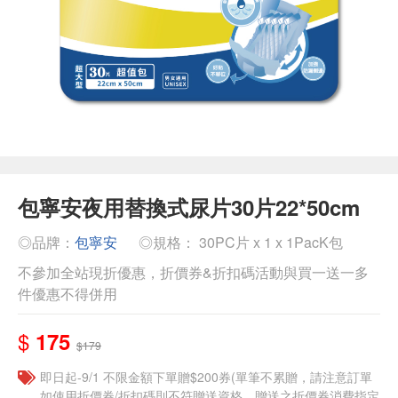
包寧安夜用替換式尿片30片22*50cm
◎品牌：
包寧安
◎規格： 30PC片 x 1 x 1PacK包
不參加全站現折優惠，折價券&折扣碼活動與買一送一多
件優惠不得併用
$
175
$179
即日起-9/1 不限金額下單贈$200券(單筆不累贈，請注意訂單
如使用折價券/折扣碼則不符贈送資格，贈送之折價券消費指定