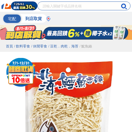
宅配
到店取貨
首頁
/ 飲料零食
/ 休閒零食
/ 豆乾．肉乾．海苔
/ 魷魚絲