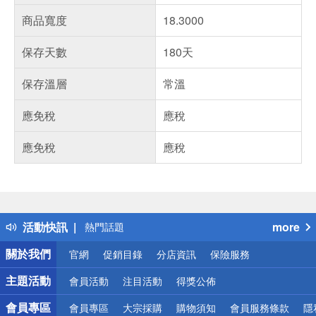
商品寬度
18.3000
保存天數
180天
保存溫層
常溫
應免稅
應稅
應免稅
應稅
偏遠地區配送
詐騙網頁！請小心！
得獎公告
活動快訊
more
熱門話題
銀行優惠
關於我們
官網
促銷目錄
分店資訊
保險服務
偏遠地區配送
詐騙網頁！請小心！
主題活動
會員活動
注目活動
得獎公佈
會員專區
會員專區
大宗採購
購物須知
會員服務條款
隱