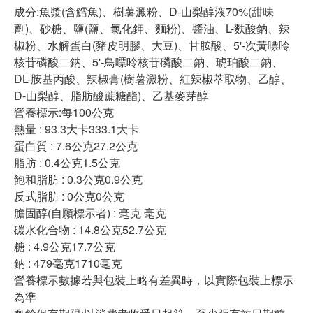
成分:魚漿(含鱈魚)、樹薯澱粉、D-山梨醇液70%(甜味
劑)、砂糖、鹽(鹽、氯化鉀、麵粉)、醬油、L-麩酸鈉、辣
椒粉、水解蛋白(豬皮明膠、大豆)、甘胺酸、5'-次黃嘌呤
核苷磷酸二鈉、5'-鳥嘌呤核苷磷酸二鈉、琥珀酸二鈉、
DL-胺基丙酸、辣椒膏(樹薯澱粉、紅辣椒萃取物、乙醇、
D-山梨醇、脂肪酸蔗糖酯)、乙基麥芽醇
營養標示:每100公克
熱量 : 93.3大卡333.1大卡
蛋白質 : 7.6公克27.2公克
脂肪 : 0.4公克1.5公克
飽和脂肪 : 0.3公克0.9公克
反式脂肪 : 0公克0公克
膽固醇(自願標示者) : 毫克 毫克
碳水化合物 : 14.8公克52.7公克
糖 : 4.9公克17.7公克
鈉 : 479毫克1710毫克
營養標示數據若與包裝上略有差異時，以實際包裝上標示
為準