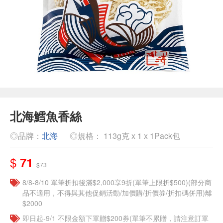
北海鱈魚香絲
◎品牌：
北海
◎規格： 113g克 x 1 x 1Pack包
$
71
$73
8/8-8/10 單筆折扣後滿$2,000享9折(單筆上限折$500)(部分商
品不適用，不得與其他促銷活動/加價購/折價券/折扣碼併用)離
$2000
即日起-9/1 不限金額下單贈$200券(單筆不累贈，請注意訂單