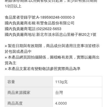
剩餘保存期限:以消費者收受日起算，至少距有效日期前
1/2日以上
食品業者登錄字號:A-189590248-00000-3
國內負責廠商名稱:有豐食品股份有限公司
國內負責廠商電話:(02)2622-5653
國內負責廠商地址:新北市淡水區忠山里椿子林20之1號
※ 製造日期與有效期限，商品成分與適用注意事項皆標示
於包裝或產品中
※ 本產品網頁因拍攝關係，圖檔略有差異，實際以廠商出
貨為主
※ 本產品文案若有變動敬請參照實際商品為準
容量
113g克
商品來源國家
台灣
商品高度
4.0000