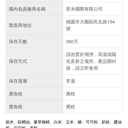
國內負責廠商名稱
星禾國際有限公司
桃園市大園區民生路104
製造商地址
號
保存天數
360天
請勿置於潮溼，高溫或陽
保存方式
光直射之場所。產品開封
後，請立即食用
保存溫層
常溫
應免稅
應稅
應免稅
應稅
糙米、棕櫚油、麥芽糊精、白米、玉米、糖、可可粉、奶粉、醬油
粉、蒟蒻粉、香料。