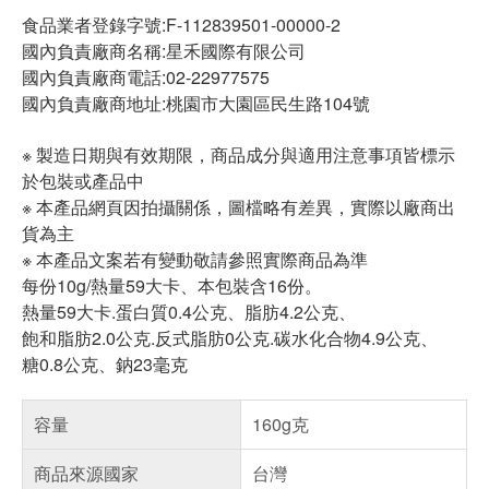
食品業者登錄字號:F-112839501-00000-2
國內負責廠商名稱:星禾國際有限公司
國內負責廠商電話:02-22977575
國內負責廠商地址:桃園市大園區民生路104號
※ 製造日期與有效期限，商品成分與適用注意事項皆標示
於包裝或產品中
※ 本產品網頁因拍攝關係，圖檔略有差異，實際以廠商出
貨為主
※ 本產品文案若有變動敬請參照實際商品為準
每份10g/熱量59大卡、本包裝含16份。
熱量59大卡.蛋白質0.4公克、脂肪4.2公克、
飽和脂肪2.0公克.反式脂肪0公克.碳水化合物4.9公克、
糖0.8公克、鈉23毫克
容量
160g克
商品來源國家
台灣