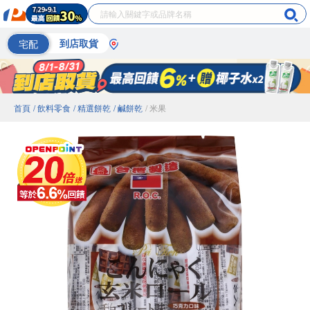
宅配
到店取貨
首頁
/ 飲料零食
/ 精選餅乾
/ 鹹餅乾
/ 米果