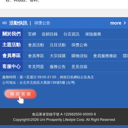
偏遠地區配送
詐騙網頁！請小心！
得獎公告
活動快訊
more
熱門話題
銀行優惠
關於我們
官網
促銷目錄
分店資訊
保險服務
偏遠地區配送
詐騙網頁！請小心！
主題活動
會員活動
注目活動
得獎公佈
會員專區
會員專區
大宗採購
購物須知
會員服務條款
隱
客服中心
常見問題
服務公告
意見信箱
服務時間：
週一至週日 09:00-21:00，例假日依網站公告為主
公司地址：
台北市北投區大業路136號5樓 (台灣)
食品業者登錄字號 A-122662550-00000-6
Copyright©2026 Uni-Prosperity Lifestyle Corp. All Right Reserved