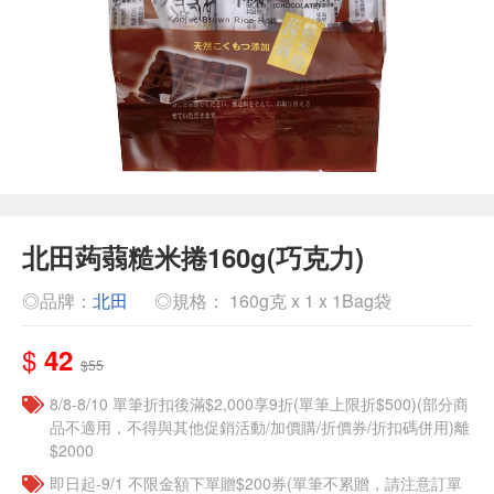
北田蒟蒻糙米捲160g(巧克力)
◎品牌：
北田
◎規格： 160g克 x 1 x 1Bag袋
$
42
$55
8/8-8/10 單筆折扣後滿$2,000享9折(單筆上限折$500)(部分商
品不適用，不得與其他促銷活動/加價購/折價券/折扣碼併用)離
$2000
即日起-9/1 不限金額下單贈$200券(單筆不累贈，請注意訂單