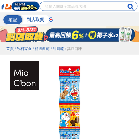
宅配
到店取貨
首頁
/ 飲料零食
/ 精選餅乾
/ 甜餅乾
/ 其它口味