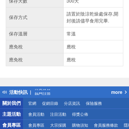
保存天數
300天
請置於陰涼乾燥處保存,開
保存方式
封後請儘早食用完畢.
保存溫層
常溫
應免稅
應稅
應免稅
應稅
偏遠地區配送
詐騙網頁！請小心！
得獎公告
活動快訊
more
熱門話題
銀行優惠
關於我們
官網
促銷目錄
分店資訊
保險服務
偏遠地區配送
詐騙網頁！請小心！
主題活動
會員活動
注目活動
得獎公佈
會員專區
會員專區
大宗採購
購物須知
會員服務條款
隱