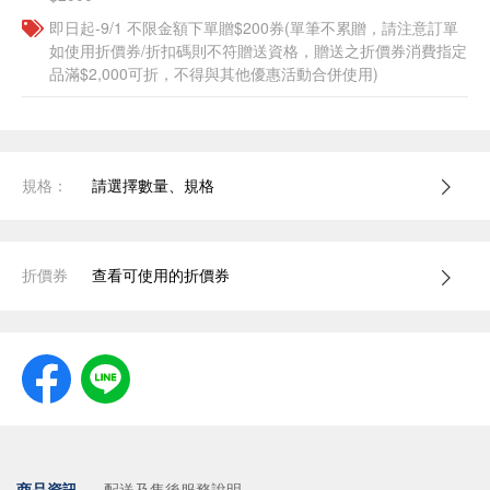
即日起-9/1 不限金額下單贈$200券(單筆不累贈，請注意訂單
如使用折價券/折扣碼則不符贈送資格，贈送之折價券消費指定
品滿$2,000可折，不得與其他優惠活動合併使用)
規格：
請選擇數量、規格
折價券
查看可使用的折價券
商品資訊
配送及售後服務說明