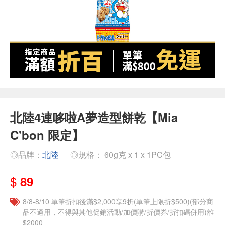
北陸4連哆啦A夢造型餅乾【Mia
C'bon 限定】
◎品牌：
北陸
◎規格： 60g克 x 1 x 1PC包
$
89
8/8-8/10 單筆折扣後滿$2,000享9折(單筆上限折$500)(部分商
品不適用，不得與其他促銷活動/加價購/折價券/折扣碼併用)離
$2000