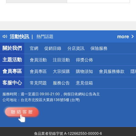
偏遠地區配送
詐騙網頁！請小心！
得獎公告
活動快訊
more
熱門話題
銀行優惠
關於我們
官網
促銷目錄
分店資訊
保險服務
偏遠地區配送
詐騙網頁！請小心！
主題活動
會員活動
注目活動
得獎公佈
會員專區
會員專區
大宗採購
購物須知
會員服務條款
隱
客服中心
常見問題
服務公告
意見信箱
服務時間：
週一至週日 09:00-21:00，例假日依網站公告為主
公司地址：
台北市北投區大業路136號5樓 (台灣)
食品業者登錄字號 A-122662550-00000-6