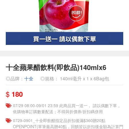
十全蘋果醋飲料(即飲品)140mlx6
◎品牌：
十全
◎規格： 140ml毫升 x 1 x 6Bag包
$
180
07/29 08:00-09/01 23:59 此商品買一送一， 請以偶數下單，
依購物車訂購數量配送；不得與折價券/折扣碼併用
0729-0901_十全即飲醋指定品折扣後滿$360贈20點
OPENPOINT(單筆最高贈40點，回饋皆以折扣後金額為計算門