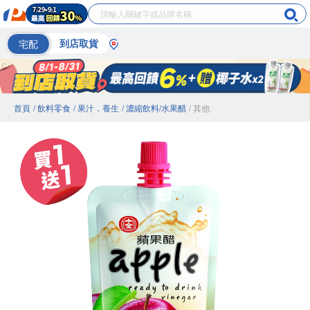
宅配
到店取貨
首頁
/ 飲料零食
/ 果汁．養生
/ 濃縮飲料/水果醋
/ 其他