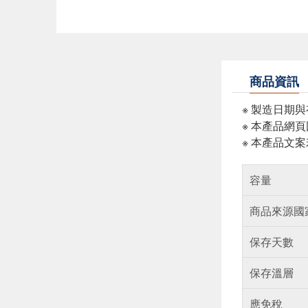
商品資訊
※ 製造日期
※ 本產品網
※ 本產品文
容量
商品來源國
保存天數
保存溫層
應免稅