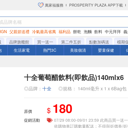
萬家福服務
PROSPERITY PLAZA APP下載
IGN
父親節送禮
冷氣最高省萬
福利品
餅乾
泡麵
飲料
中元拜拜
義
衛生紙
城
品牌旗艦館
買一送一
第二件五折
點數加碼送
檔期
泡
生活家電
熱門3C
美妝個清
嬰童保健
十全葡萄醋飲料(即飲品)140mlx6
◎品牌：
十全
◎規格： 140ml毫升 x 1 x 6Bag包
180
$
原價
促銷活動
07/29 08:00-09/01 23:59 此商品
依購物車訂購數量配送；不得與折價券/折