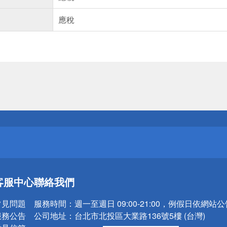
應稅
送
請小心！
送
客服中心
聯絡我們
請小心！
常見問題
服務時間：
週一至週日 09:00-21:00，例假日依網站
服務公告
公司地址：
台北市北投區大業路136號5樓 (台灣)