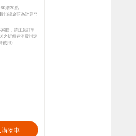
60贈20點
皆以折扣後金額為計算門
筆不累贈，請注意訂單
贈送之折價券消費指定
併使用)
入購物車