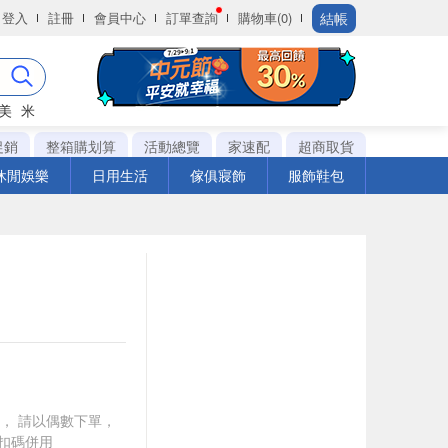
結帳
登入
註冊
會員中心
訂單查詢
購物車(0)
美
米
促銷
整箱購划算
活動總覽
家速配
超商取貨
休閒娛樂
日用生活
傢俱寢飾
服飾鞋包
買一送一， 請以偶數下單，
扣碼併用