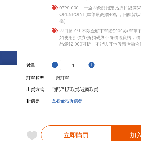
0729-0901_十全即飲醋指定品折扣後滿$3
OPENPOINT(單筆最高贈40點，回饋
檻)
即日起-9/1 不限金額下單贈$200券(單
如使用折價券/折扣碼則不符贈送資格，
品滿$2,000可折，不得與其他優惠活動合
數量
訂單類型
一般訂單
出貨方式
宅配/到店取貨/超商取貨
折價券
查看全站折價券
立即購買
加