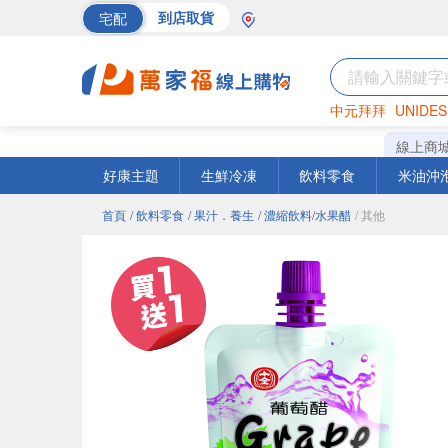
宅配
到店取貨
中元拜拜
UNIDES
海苔
巧克力
罐頭
線上商
好康主題
生鮮冷凍
飲料零食
米油沖
首頁
/ 飲料零食
/ 果汁．養生
/ 濃縮飲料/水果醋
/ 其他