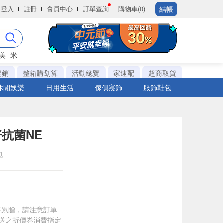
結帳
登入
註冊
會員中心
訂單查詢
購物車(0)
美
米
促銷
整箱購划算
活動總覽
家速配
超商取貨
休閒娛樂
日用生活
傢俱寢飾
服飾鞋包
抗菌NE
包
筆不累贈，請注意訂單
贈送之折價券消費指定