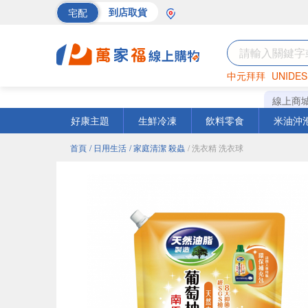
宅配
到店取貨
中元拜拜
UNIDES
海苔
巧克力
罐頭
線上商
好康主題
生鮮冷凍
飲料零食
米油沖
首頁
/ 日用生活
/ 家庭清潔 殺蟲
/ 洗衣精 洗衣球