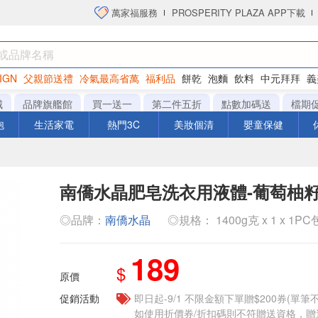
萬家福服務
PROSPERITY PLAZA APP下載
IGN
父親節送禮
冷氣最高省萬
福利品
餅乾
泡麵
飲料
中元拜拜
義
衛生紙
城
品牌旗艦館
買一送一
第二件五折
點數加碼送
檔期
泡
生活家電
熱門3C
美妝個清
嬰童保健
南僑水晶肥皂洗衣用液體-葡萄柚籽
◎品牌：
南僑水晶
◎規格： 1400g克 x 1 x 1PC
189
$
原價
促銷活動
即日起-9/1 不限金額下單贈$200券(單
如使用折價券/折扣碼則不符贈送資格，