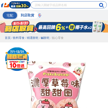
宅配
到店取貨
首頁
/ 飲料零食
/ 精選餅乾
/ 鹹餅乾
/ 點心零食