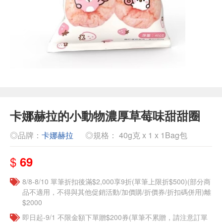
卡娜赫拉的小動物濃厚草莓味甜甜圈
◎品牌：
卡娜赫拉
◎規格： 40g克 x 1 x 1Bag包
$
69
8/8-8/10 單筆折扣後滿$2,000享9折(單筆上限折$500)(部分商
品不適用，不得與其他促銷活動/加價購/折價券/折扣碼併用)離
$2000
即日起-9/1 不限金額下單贈$200券(單筆不累贈，請注意訂單