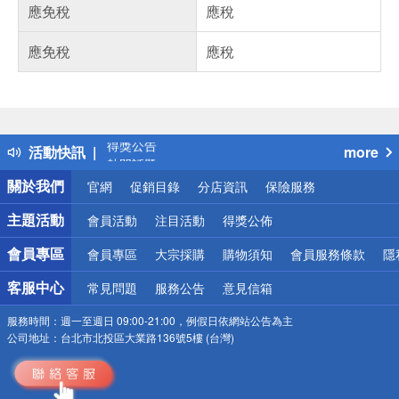
應免稅
應稅
應免稅
應稅
偏遠地區配送
詐騙網頁！請小心！
得獎公告
活動快訊
more
熱門話題
銀行優惠
關於我們
官網
促銷目錄
分店資訊
保險服務
偏遠地區配送
詐騙網頁！請小心！
主題活動
會員活動
注目活動
得獎公佈
會員專區
會員專區
大宗採購
購物須知
會員服務條款
隱
客服中心
常見問題
服務公告
意見信箱
服務時間：
週一至週日 09:00-21:00，例假日依網站公告為主
公司地址：
台北市北投區大業路136號5樓 (台灣)