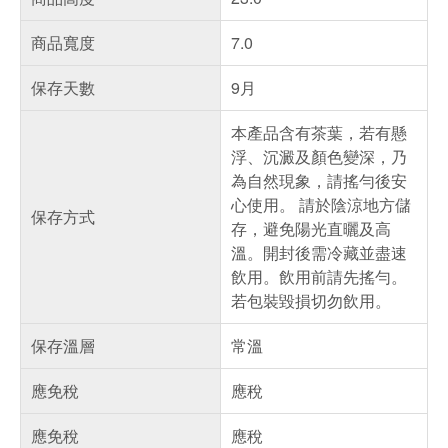
商品寬度
7.0
保存天數
9月
本產品含有茶葉，若有懸
浮、沉澱及顏色變深，乃
為自然現象，請搖勻後安
心使用。 請於陰涼地方儲
保存方式
存，避免陽光直曬及高
溫。開封後需冷藏並盡速
飲用。飲用前請先搖勻。
若包裝毀損切勿飲用。
保存溫層
常溫
應免稅
應稅
應免稅
應稅