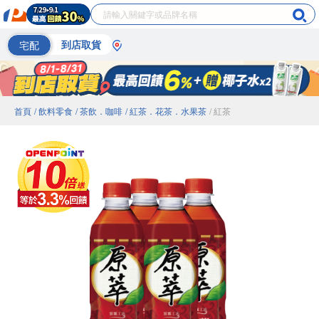
宅配
到店取貨
首頁
/ 飲料零食
/ 茶飲．咖啡
/ 紅茶．花茶．水果茶
/ 紅茶