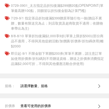
0729-0901_太古指定品折扣後滿$299贈20點OPENPOINT(單
筆最高贈100點，回饋皆以折扣後金額為計算門檻)
7/29-9/1 指定茶品折扣後滿$399贈原萃隨行包一個​(贈品不累
贈，數量有限送完為止；到店取貨及超商取貨不適用；依購物
車帶出為主)
8/8-8/10 單筆折扣後滿$2,000享9折(單筆上限折$500)(部分商
品不適用，不得與其他促銷活動/加價購/折價券/折扣碼併用)離
$2000
即日起-9/1 不限金額下單贈$200券(單筆不累贈，請注意訂單
如使用折價券/折扣碼則不符贈送資格，贈送之折價券消費指定
品滿$2,000可折，不得與其他優惠活動合併使用)
規格：
請選擇數量、規格
折價券
查看可使用的折價券