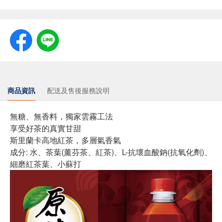
商品資訊
配送及售後服務說明
無糖、無香料，獨家雲霧工法
享受好茶的真實甘甜
斯里蘭卡高地紅茶，多層氣香氣
成分: 水、茶葉(薰芬茶、紅茶)、L-抗壞血酸鈉(抗氧化劑)、
細磨紅茶葉、小蘇打