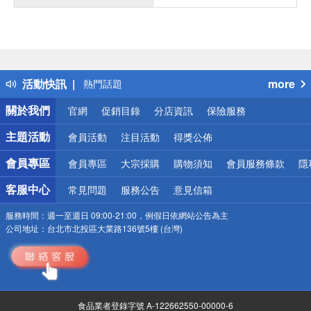
偏遠地區配送
詐騙網頁！請小心！
得獎公告
活動快訊
more
熱門話題
銀行優惠
關於我們
官網
促銷目錄
分店資訊
保險服務
偏遠地區配送
詐騙網頁！請小心！
主題活動
會員活動
注目活動
得獎公佈
會員專區
會員專區
大宗採購
購物須知
會員服務條款
隱
客服中心
常見問題
服務公告
意見信箱
服務時間：
週一至週日 09:00-21:00，例假日依網站公告為主
公司地址：
台北市北投區大業路136號5樓 (台灣)
食品業者登錄字號 A-122662550-00000-6