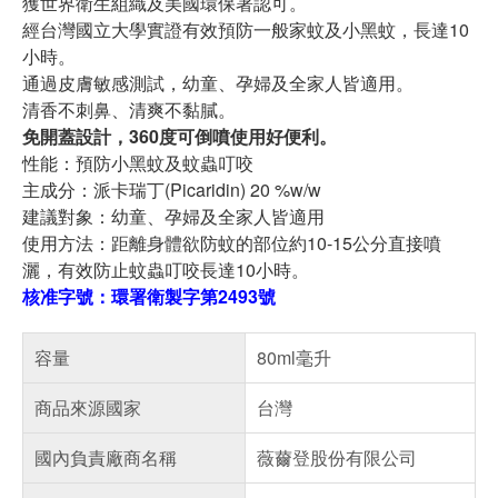
獲世界衛生組織及美國環保署認可。
經台灣國立大學實證有效預防一般家蚊及小黑蚊，長達10
小時。
通過皮膚敏感測試，幼童、孕婦及全家人皆適用。
清香不刺鼻、清爽不黏膩。
免開蓋設計，360度可倒噴使用好便利。
性能：預防小黑蚊及蚊蟲叮咬
主成分：派卡瑞丁(Picaridin) 20 %w/w
建議對象：幼童、孕婦及全家人皆適用
使用方法：距離身體欲防蚊的部位約10-15公分直接噴
灑，有效防止蚊蟲叮咬長達10小時。
核准字號：環署衛製字第2493號
容量
80ml毫升
商品來源國家
台灣
國內負責廠商名稱
薇薾登股份有限公司