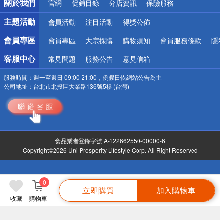
關於我們
官網
促銷目錄
分店資訊
保險服務
偏遠地區配送
詐騙網頁！請小心！
主題活動
會員活動
注目活動
得獎公佈
會員專區
會員專區
大宗採購
購物須知
會員服務條款
隱
客服中心
常見問題
服務公告
意見信箱
服務時間：
週一至週日 09:00-21:00，例假日依網站公告為主
公司地址：
台北市北投區大業路136號5樓 (台灣)
食品業者登錄字號 A-122662550-00000-6
Copyright©2026 Uni-Prosperity Lifestyle Corp. All Right Reserved
0
立即購買
加入購物車
收藏
購物車