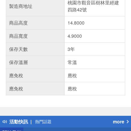
桃園市觀音區樹林里經建
製造商地址
四路42號
商品高度
14.8000
商品寬度
4.9000
保存天數
3年
保存溫層
常溫
應免稅
應稅
應免稅
應稅
偏遠地區配送
詐騙網頁！請小心！
得獎公告
活動快訊
more
熱門話題
銀行優惠