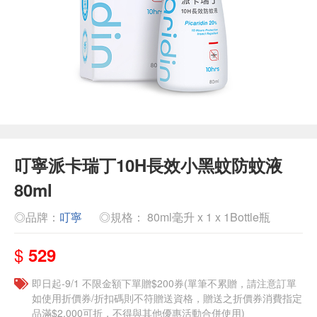
叮寧派卡瑞丁10H長效小黑蚊防蚊液
80ml
◎品牌：
叮寧
◎規格： 80ml毫升 x 1 x 1Bottle瓶
$
529
即日起-9/1 不限金額下單贈$200券(單筆不累贈，請注意訂單
如使用折價券/折扣碼則不符贈送資格，贈送之折價券消費指定
品滿$2,000可折，不得與其他優惠活動合併使用)