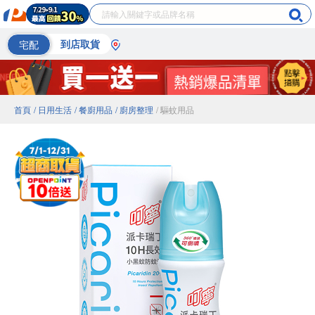
宅配
到店取貨
首頁
/ 日用生活
/ 餐廚用品
/ 廚房整理
/ 驅蚊用品