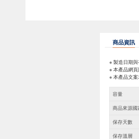
商品資訊
※ 製造日期
※ 本產品網
※ 本產品文
容量
商品來源國
保存天數
保存溫層