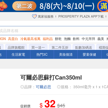
萬家福服務
PROSPERITY PLAZA APP下載
IGN
高蛋白
冷氣最高省萬
福利品
餅乾
泡麵
飲料
中元拜拜
義美
海苔
城
品牌旗艦館
買一送一
第二件五折
點數加碼送
檔期
泡
生活家電
熱門3C
美妝個清
嬰童保健
可爾必思蘇打Can350ml
◎品牌：
可爾必思
◎規格： 350ml毫升 x 1 x 1
32
$
$45
促銷價