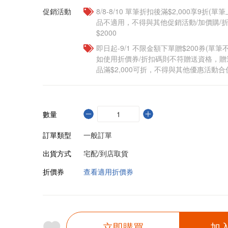
促銷活動
8/8-8/10 單筆折扣後滿$2,000享9折(單
品不適用，不得與其他促銷活動/加價購/折
$2000
即日起-9/1 不限金額下單贈$200券(單
如使用折價券/折扣碼則不符贈送資格，
品滿$2,000可折，不得與其他優惠活動合
數量
訂單類型
一般訂單
出貨方式
宅配/到店取貨
折價券
查看適用折價券
立即購買
加