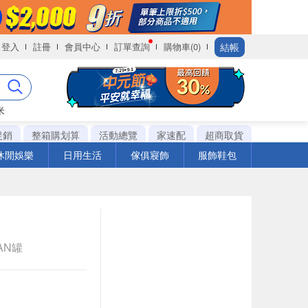
結帳
登入
註冊
會員中心
訂單查詢
購物車(0)
米
促銷
整箱購划算
活動總覽
家速配
超商取貨
休閒娛樂
日用生活
傢俱寢飾
服飾鞋包
CAN罐