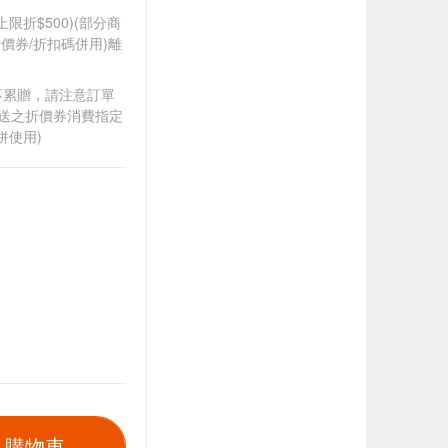
筆上限折$500)(部分商
價券/折扣碼併用)離
筆不累贈，請注意訂單
贈送之折價券消費指定
併使用)
入購物車