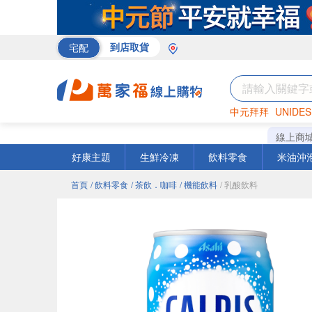
宅配
到店取貨
中元拜拜
UNIDES
巧克力
罐頭
咖啡
線上商
好康主題
生鮮冷凍
飲料零食
米油沖
首頁
/ 飲料零食
/ 茶飲．咖啡
/ 機能飲料
/ 乳酸飲料