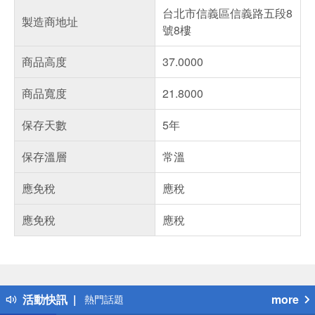
台北市信義區信義路五段8
製造商地址
號8樓
商品高度
37.0000
商品寬度
21.8000
保存天數
5年
保存溫層
常溫
應免稅
應稅
應免稅
應稅
偏遠地區配送
詐騙網頁！請小心！
得獎公告
活動快訊
more
熱門話題
銀行優惠