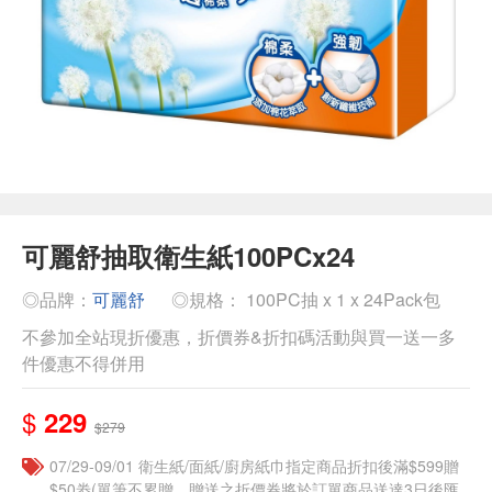
可麗舒抽取衛生紙100PCx24
◎品牌：
可麗舒
◎規格： 100PC抽 x 1 x 24Pack包
不參加全站現折優惠，折價券&折扣碼活動與買一送一多
件優惠不得併用
$
229
$279
07/29-09/01 衛生紙/面紙/廚房紙巾指定商品折扣後滿$599贈
$50劵(單筆不累贈，贈送之折價券將於訂單商品送達3日後匯