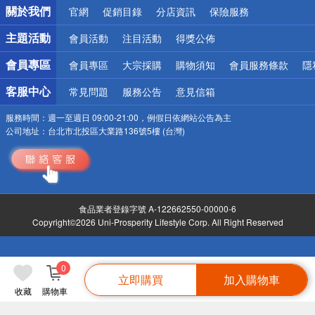
關於我們
官網
促銷目錄
分店資訊
保險服務
偏遠地區配送
詐騙網頁！請小心！
主題活動
會員活動
注目活動
得獎公佈
會員專區
會員專區
大宗採購
購物須知
會員服務條款
隱
客服中心
常見問題
服務公告
意見信箱
服務時間：
週一至週日 09:00-21:00，例假日依網站公告為主
公司地址：
台北市北投區大業路136號5樓 (台灣)
食品業者登錄字號 A-122662550-00000-6
Copyright©2026 Uni-Prosperity Lifestyle Corp. All Right Reserved
0
立即購買
加入購物車
收藏
購物車