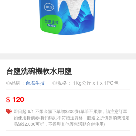
台鹽洗碗機軟水用鹽
◎品牌：
台塩生技
◎規格： 1Kg公斤 x 1 x 1PC包
$
120
即日起-9/1 不限金額下單贈$200券(單筆不累贈，請注意訂單
如使用折價券/折扣碼則不符贈送資格，贈送之折價券消費指定
品滿$2,000可折，不得與其他優惠活動合併使用)