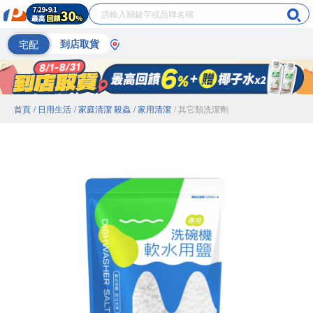
宅配
到店取貨
首頁
/ 日用生活
/ 家庭清潔 殺蟲
/ 家用清潔
/ 其它類洗潔劑