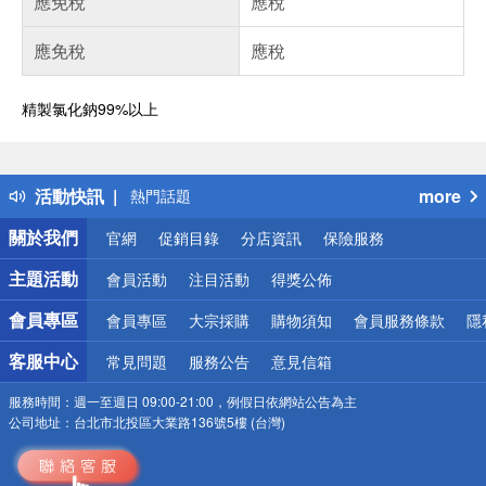
應免稅
應稅
應免稅
應稅
精製氯化鈉99%以上
偏遠地區配送
詐騙網頁！請小心！
得獎公告
活動快訊
more
熱門話題
銀行優惠
關於我們
官網
促銷目錄
分店資訊
保險服務
偏遠地區配送
詐騙網頁！請小心！
主題活動
會員活動
注目活動
得獎公佈
會員專區
會員專區
大宗採購
購物須知
會員服務條款
隱
客服中心
常見問題
服務公告
意見信箱
服務時間：
週一至週日 09:00-21:00，例假日依網站公告為主
公司地址：
台北市北投區大業路136號5樓 (台灣)