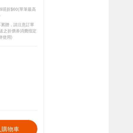
99現折$60(單筆最高
)
筆不累贈，請注意訂單
贈送之折價券消費指定
併使用)
入購物車