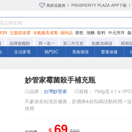
萬家福服務
PROSPERITY PLAZA APP下載
IGN
父親節送禮
冷氣最高省萬
福利品
餅乾
泡麵
飲料
中元拜拜
義
洋芋片
城
品牌旗艦館
買一送一
第二件五折
點數加碼送
檔期
泡
生活家電
熱門3C
美妝個清
嬰童保健
妙管家霉菌殺手補充瓶
◎品牌：
台灣妙管家
◎規格： 750g克 x 1 x 1P
不參加全站現折優惠，折價券&折扣碼活動與買一
併用
69
$
$89
促銷價