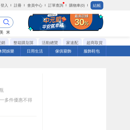
結帳
登入
註冊
會員中心
訂單查詢
購物車(0)
美
米
促銷
整箱購划算
活動總覽
家速配
超商取貨
休閒娛樂
日用生活
傢俱寢飾
服飾鞋包
C瓶
送一多件優惠不得