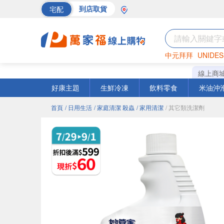
宅配
到店取貨
中元拜拜
UNIDES
巧克力
罐頭
海苔
線上商
好康主題
生鮮冷凍
飲料零食
米油沖
首頁
/ 日用生活
/ 家庭清潔 殺蟲
/ 家用清潔
/ 其它類洗潔劑