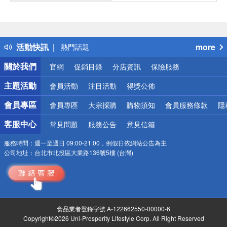
偏遠地區配送
詐騙網頁！請小心！
得獎公告
活動快訊
more
熱門話題
銀行優惠
關於我們
官網
促銷目錄
分店資訊
保險服務
偏遠地區配送
詐騙網頁！請小心！
主題活動
會員活動
注目活動
得獎公佈
會員專區
會員專區
大宗採購
購物須知
會員服務條款
隱
客服中心
常見問題
服務公告
意見信箱
服務時間：
週一至週日 09:00-21:00，例假日依網站公告為主
公司地址：
台北市北投區大業路136號5樓 (台灣)
食品業者登錄字號 A-122662550-00000-6
Copyright©2026 Uni-Prosperity Lifestyle Corp. All Right Reserved