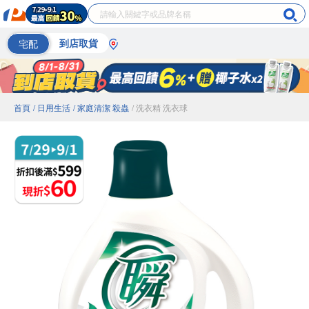
宅配
到店取貨
首頁
/ 日用生活
/ 家庭清潔 殺蟲
/ 洗衣精 洗衣球