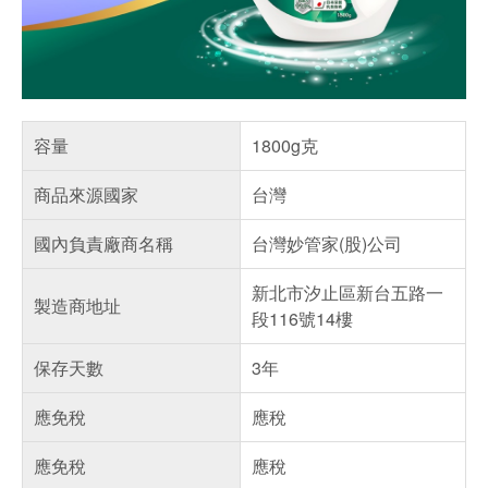
容量
1800g克
商品來源國家
台灣
國內負責廠商名稱
台灣妙管家(股)公司
新北市汐止區新台五路一
製造商地址
段116號14樓
保存天數
3年
應免稅
應稅
應免稅
應稅