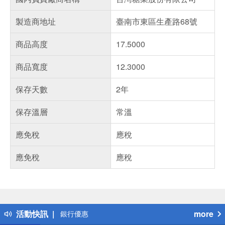
製造商地址
臺南市東區生產路68號
商品高度
17.5000
商品寬度
12.3000
保存天數
2年
保存溫層
常溫
應免稅
應稅
應免稅
應稅
偏遠地區配送
詐騙網頁！請小心！
得獎公告
熱門話題
活動快訊
more
銀行優惠
偏遠地區配送