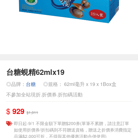
台糖蜆精62mlx19
◎品牌：
台糖
◎規格： 62ml毫升 x 19 x 1Box盒
不參加全站現折.折價券.折扣碼活動
$
929
$1,011
即日起-9/1 不限金額下單贈$200券(單筆不累贈，請注意訂單
如使用折價券/折扣碼則不符贈送資格，贈送之折價券消費指定
品滿$2,000可折，不得與其他優惠活動合併使用)