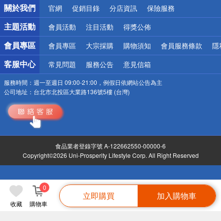
關於我們
官網
促銷目錄
分店資訊
保險服務
詐騙網頁！請小心！
主題活動
會員活動
注目活動
得獎公佈
會員專區
會員專區
大宗採購
購物須知
會員服務條款
隱
客服中心
常見問題
服務公告
意見信箱
服務時間：
週一至週日 09:00-21:00，例假日依網站公告為主
公司地址：
台北市北投區大業路136號5樓 (台灣)
食品業者登錄字號 A-122662550-00000-6
Copyright©2026 Uni-Prosperity Lifestyle Corp. All Right Reserved
0
立即購買
加入購物車
收藏
購物車