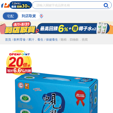
宅配
到店取貨
首頁
/ 飲料零食
/ 果汁．養生
/ 保健養生
/ 雞精．四物飲．燕窩