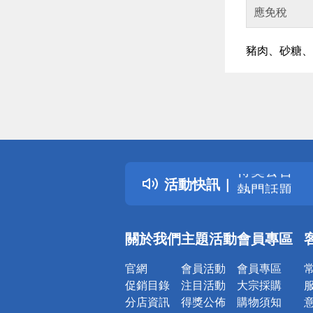
應免稅
豬肉、砂糖、
偏遠地區配
詐騙網頁！
得獎公告
活動快訊
熱門話題
銀行優惠
偏遠地區配
關於我們
主題活動
會員專區
詐騙網頁！
官網
會員活動
會員專區
促銷目錄
注目活動
大宗採購
分店資訊
得獎公佈
購物須知