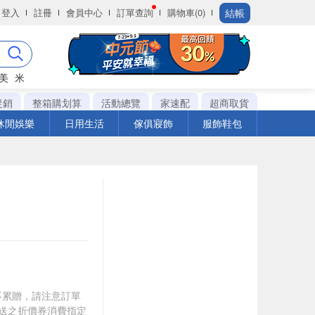
結帳
登入
註冊
會員中心
訂單查詢
購物車(0)
美
米
促銷
整箱購划算
活動總覽
家速配
超商取貨
休閒娛樂
日用生活
傢俱寢飾
服飾鞋包
筆不累贈，請注意訂單
贈送之折價券消費指定