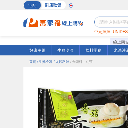
宅配
到店取貨
中元拜拜
UNIDES
海苔
巧克力
罐頭
線上商
好康主題
生鮮冷凍
飲料零食
米油沖
首頁
/ 生鮮冷凍
/ 火烤料理
/ 火鍋料．丸類