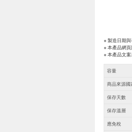
※ 製造日期
※ 本產品網
※ 本產品文
容量
商品來源國
保存天數
保存溫層
應免稅