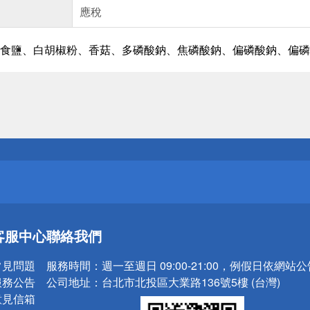
應稅
食鹽、白胡椒粉、香菇、多磷酸鈉、焦磷酸鈉、偏磷酸鈉、偏磷
送
請小心！
送
客服中心
聯絡我們
請小心！
常見問題
服務時間：
週一至週日 09:00-21:00，例假日依網站
服務公告
公司地址：
台北市北投區大業路136號5樓 (台灣)
意見信箱