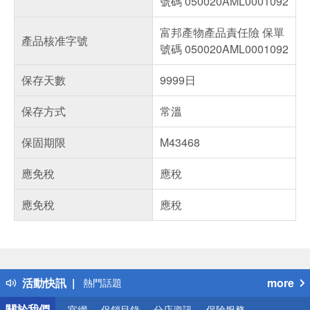
號碼 050020AML0001092
富邦產物產品責任險 保單
產品核准字號
號碼 050020AML0001092
保存天數
9999日
保存方式
常溫
保固期限
M43468
應免稅
應稅
應免稅
應稅
偏遠地區配送
詐騙網頁！請小心！
得獎公告
活動快訊
more
熱門話題
銀行優惠
關於我們
官網
促銷目錄
分店資訊
保險服務