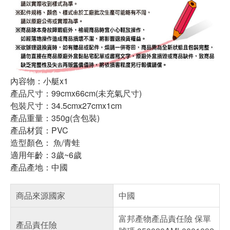
內容物：小艇x1
產品尺寸：99cmx66cm(未充氣尺寸)
包裝尺寸：34.5cmx27cmx1cm
產品重量：350g(含包裝)
產品材質：PVC
造型顏色： 魚/青蛙
適用年齡：3歲~6歲
產品產地：中國
商品來源國家
中國
富邦產物產品責任險 保單
產品責任險