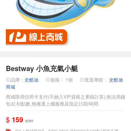
Bestway 小魚充氣小艇
◎品牌：
史酷迪
◎規格： 1個
◎逛逛專館：
史酷迪
商城
商城限用信用卡支付(不納入VIP資格之累積計算),無法用錢
包/紅利點數,無搬運上樓服務及指定日期/時間.
$
159
$380