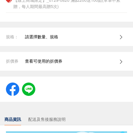
【線上商城限定】_0729-0820 滿$2200送100點(單筆不累
贈，每人期間最高贈5次)
規格：
請選擇數量、規格
折價券
查看可使用的折價券
商品資訊
配送及售後服務說明