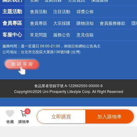
偏遠地區配送
詐騙網頁！請小心！
主題活動
會員活動
注目活動
得獎公佈
會員專區
會員專區
大宗採購
購物須知
會員服務條款
隱
客服中心
常見問題
服務公告
意見信箱
服務時間：
週一至週日 09:00-21:00，例假日依網站公告為主
公司地址：
台北市北投區大業路136號5樓 (台灣)
食品業者登錄字號 A-122662550-00000-6
Copyright©2026 Uni-Prosperity Lifestyle Corp. All Right Reserved
0
立即購買
加入購物車
收藏
購物車