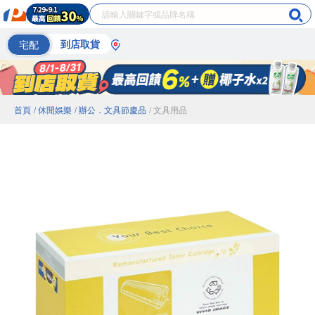
宅配
到店取貨
首頁
/ 休閒娛樂
/ 辦公．文具節慶品
/ 文具用品