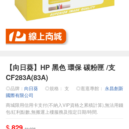
【向日葵】HP 黑色 環保 碳粉匣 /支
CF283A(83A)
◎品牌：
向日葵
◎規格： 支
◎逛逛專館：
永昌創新
國際有限公司
商城限用信用卡支付(不納入VIP資格之累積計算),無法用錢
包/紅利點數,無搬運上樓服務及指定日期/時間.
$
829
$1,036