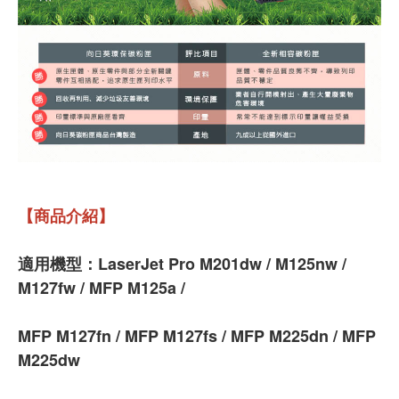
【商品介紹】
適用機型：LaserJet Pro M201dw / M125nw /
M127fw / MFP M125a /
MFP M127fn / MFP M127fs / MFP M225dn / MFP
M225dw