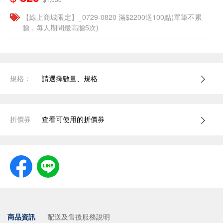
【線上商城限定】_0729-0820 滿$2200送100點(單筆不累
贈，每人期間最高贈5次)
規格：
請選擇數量、規格
折價券
查看可使用的折價券
商品資訊
配送及售後服務說明