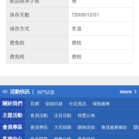
產品核准字號
無
保存天數
72035/12/31
保存方式
常溫
應免稅
應稅
應免稅
應稅
偏遠地區配送
詐騙網頁！請小心！
得獎公告
活動快訊
more
熱門話題
銀行優惠
關於我們
官網
促銷目錄
分店資訊
保險服務
偏遠地區配送
詐騙網頁！請小心！
主題活動
會員活動
注目活動
得獎公佈
會員專區
會員專區
大宗採購
購物須知
會員服務條款
隱
客服中心
常見問題
服務公告
意見信箱