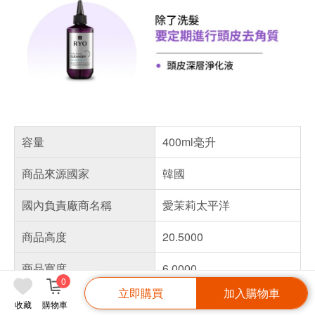
容量
400ml毫升
商品來源國家
韓國
國內負責廠商名稱
愛茉莉太平洋
商品高度
20.5000
商品寬度
6.0000
0
立即購買
加入購物車
保存天數
3年
收藏
購物車