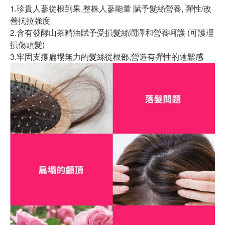
1.珍貴人蔘從根到果,整株人蔘能量 賦予髮絲營養, 彈性/改
善抗拉強度
2.含有發酵山茶精油賦予受損髮絲潤澤和營養呵護 (可護理
損傷頭髮)
3.牢固支撐扁塌無力的髮絲從根部,營造有彈性的蓬鬆感