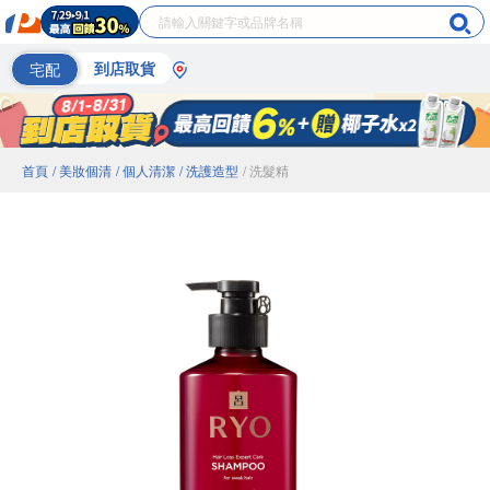
宅配
到店取貨
首頁
/ 美妝個清
/ 個人清潔
/ 洗護造型
/ 洗髮精