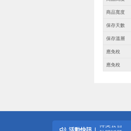
商品寬度
保存天數
保存溫層
應免稅
應免稅
偏遠地區配
詐騙網頁！
得獎公告
活動快訊
熱門話題