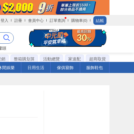
結帳
登入
註冊
會員中心
訂單查詢
購物車(0)
罐頭
促銷
整箱購划算
活動總覽
家速配
超商取貨
休閒娛樂
日用生活
傢俱寢飾
服飾鞋包