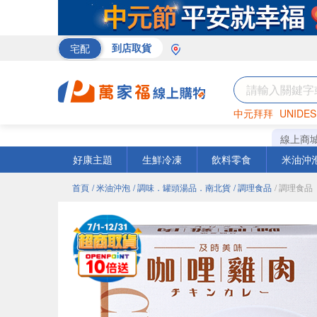
宅配
到店取貨
中元拜拜
UNIDES
米
巧克力
衛生紙
線上商
好康主題
生鮮冷凍
飲料零食
米油沖
首頁
/ 米油沖泡
/ 調味．罐頭湯品．南北貨
/ 調理食品
/ 調理食品