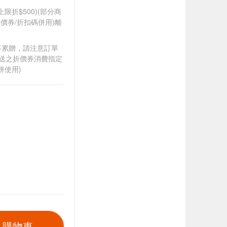
筆上限折$500)(部分商
價券/折扣碼併用)離
筆不累贈，請注意訂單
贈送之折價券消費指定
併使用)
入購物車