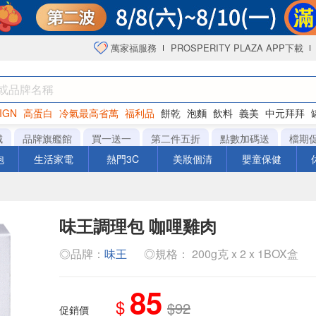
萬家福服務
PROSPERITY PLAZA APP下載
IGN
高蛋白
冷氣最高省萬
福利品
餅乾
泡麵
飲料
義美
中元拜拜
咖啡
城
品牌旗艦館
買一送一
第二件五折
點數加碼送
檔期
泡
生活家電
熱門3C
美妝個清
嬰童保健
味王調理包 咖哩雞肉
◎品牌：
味王
◎規格： 200g克 x 2 x 1BOX盒
85
$
$92
促銷價