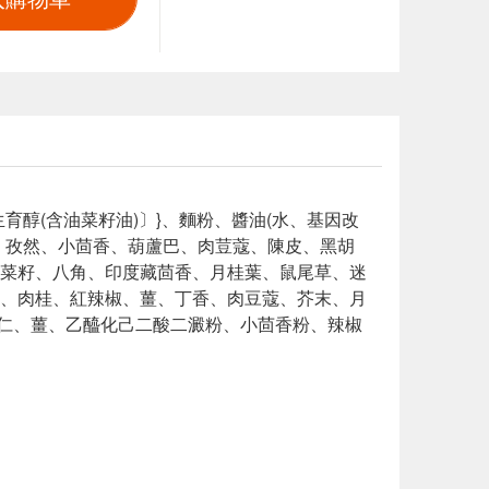
醇(含油菜籽油)〕}、麵粉、醬油(水、基因改
、孜然、小茴香、葫蘆巴、肉荳蔻、陳皮、黑胡
菜籽、八角、印度藏茴香、月桂葉、鼠尾草、迷
、肉桂、紅辣椒、薑、丁香、肉豆蔻、芥末、月
蒜仁、薑、乙醯化己二酸二澱粉、小茴香粉、辣椒