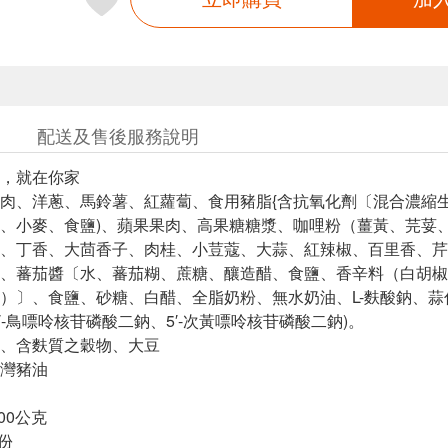
配送及售後服務說明
，就在你家
肉、洋蔥、馬鈴薯、紅蘿蔔、食用豬脂{含抗氧化劑〔混合濃縮生育
、小麥、食鹽)、蘋果果肉、高果糖糖漿、咖哩粉（薑黃、芫荽
、丁香、大茴香子、肉桂、小荳蔻、大蒜、紅辣椒、百里香、芹
、蕃茄醬〔水、蕃茄糊、蔗糖、釀造醋、食鹽、香辛料（白胡椒
）〕、食鹽、砂糖、白醋、全脂奶粉、無水奶油、L-麩酸鈉、
′-鳥嘌呤核苷磷酸二鈉、5′-次黃嘌呤核苷磷酸二鈉)。
、含麩質之穀物、大豆
灣豬油
00公克
份