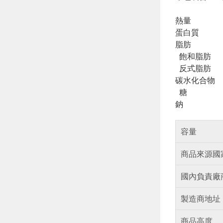
熱量
蛋白質
脂肪
飽和脂肪
反式脂肪
碳水化合物
糖
鈉
容量
商品來源國
國內負責廠
製造商地址
商品高度