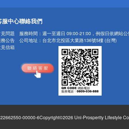
送
客服中心
聯絡我們
請小心！
常見問題
服務時間：
週一至週日 09:00-21:00，例假日依網站
服務公告
公司地址：
台北市北投區大業路136號5樓 (台灣)
意見信箱
662550-00000-6
Copyright©2026 Uni-Prosperity Lifestyle Co