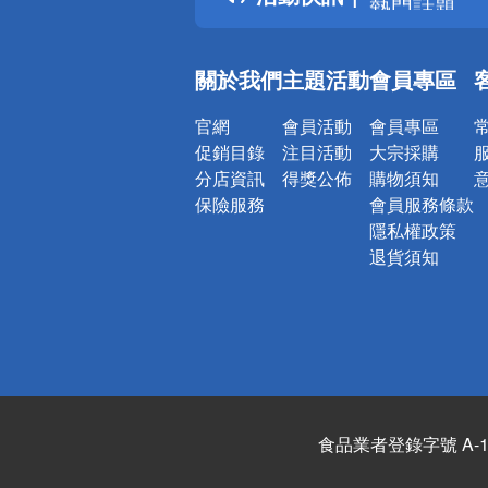
銀行優惠
偏遠地區配
關於我們
主題活動
會員專區
詐騙網頁！
官網
會員活動
會員專區
促銷目錄
注目活動
大宗採購
分店資訊
得獎公佈
購物須知
保險服務
會員服務條款
隱私權政策
退貨須知
食品業者登錄字號 A-122