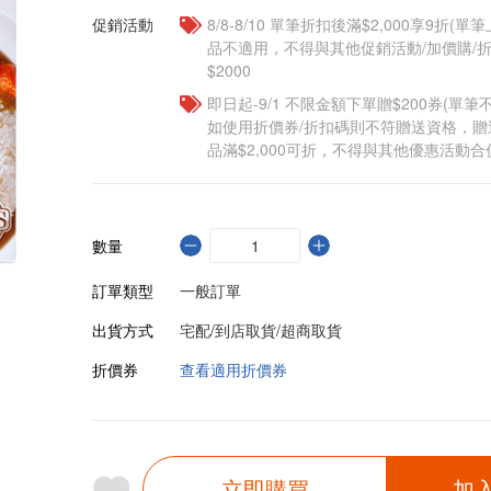
促銷活動
8/8-8/10 單筆折扣後滿$2,000享9折(單
品不適用，不得與其他促銷活動/加價購/折
$2000
即日起-9/1 不限金額下單贈$200券(單
如使用折價券/折扣碼則不符贈送資格，
品滿$2,000可折，不得與其他優惠活動合
數量
訂單類型
一般訂單
出貨方式
宅配/到店取貨/超商取貨
折價券
查看適用折價券
立即購買
加