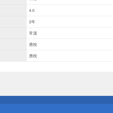
4.0
2年
常溫
應稅
應稅
送
請小心！