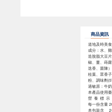
商品資訊
道地及時美食
成分：水、雞
造脫脂大豆片
椒、薑、蒔蘿
迭香、茵陳）
桂葉、眾香子
粉、調味劑(5
過敏原：牛奶
本產品使用臺
營 養 標 示
每一份含量 2
本包裝含 2