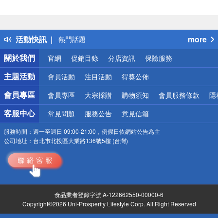
偏遠地區配送
詐騙網頁！請小心！
得獎公告
活動快訊
more
熱門話題
銀行優惠
關於我們
官網
促銷目錄
分店資訊
保險服務
偏遠地區配送
詐騙網頁！請小心！
主題活動
會員活動
注目活動
得獎公佈
會員專區
會員專區
大宗採購
購物須知
會員服務條款
隱
客服中心
常見問題
服務公告
意見信箱
服務時間：
週一至週日 09:00-21:00，例假日依網站公告為主
公司地址：
台北市北投區大業路136號5樓 (台灣)
食品業者登錄字號 A-122662550-00000-6
Copyright©2026 Uni-Prosperity Lifestyle Corp. All Right Reserved