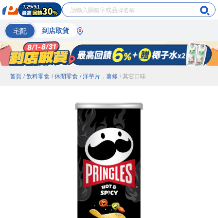
宅配
到店取貨
首頁
/ 飲料零食
/ 休閒零食
/ 洋芋片．薯條
/ 其它口味