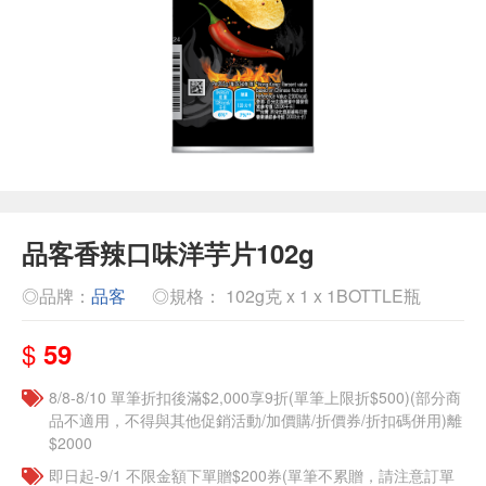
品客香辣口味洋芋片102g
◎品牌：
品客
◎規格： 102g克 x 1 x 1BOTTLE瓶
$
59
8/8-8/10 單筆折扣後滿$2,000享9折(單筆上限折$500)(部分商
品不適用，不得與其他促銷活動/加價購/折價券/折扣碼併用)離
$2000
即日起-9/1 不限金額下單贈$200券(單筆不累贈，請注意訂單