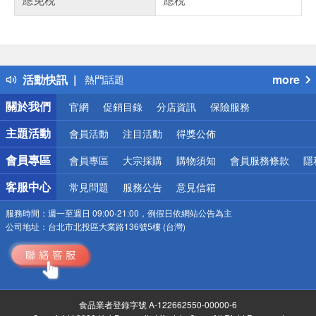
偏遠地區配送
詐騙網頁！請小心！
得獎公告
活動快訊
more
熱門話題
銀行優惠
關於我們
官網
促銷目錄
分店資訊
保險服務
偏遠地區配送
詐騙網頁！請小心！
主題活動
會員活動
注目活動
得獎公佈
會員專區
會員專區
大宗採購
購物須知
會員服務條款
隱
客服中心
常見問題
服務公告
意見信箱
服務時間：
週一至週日 09:00-21:00，例假日依網站公告為主
公司地址：
台北市北投區大業路136號5樓 (台灣)
食品業者登錄字號 A-122662550-00000-6