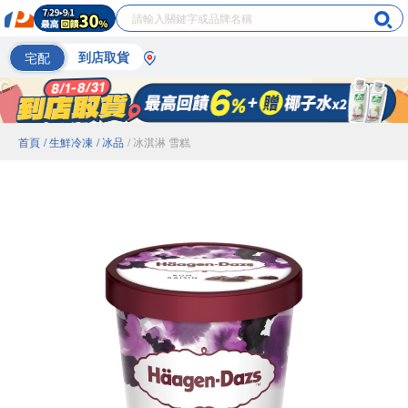
宅配
到店取貨
首頁
/ 生鮮冷凍
/ 冰品
/ 冰淇淋 雪糕