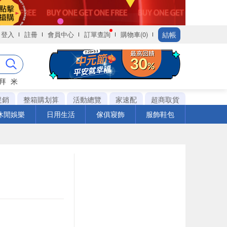
結帳
登入
註冊
會員中心
訂單查詢
購物車(0)
拜
米
促銷
整箱購划算
活動總覽
家速配
超商取貨
休閒娛樂
日用生活
傢俱寢飾
服飾鞋包