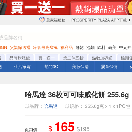
萬家福服務
PROSPERITY PLAZA APP下載
IGN
父親節送禮
冷氣最高省萬
福利品
餅乾
泡麵
飲料
義美
中元拜
衛生紙
城
品牌旗艦館
買一送一
第二件五折
點數加碼送
檔期
泡
生活家電
熱門3C
美妝個清
嬰童保健
哈馬達 36枚可可味威化餅 255.6g
◎品牌：
哈馬達
◎規格： 255.6g克 x 1 x 1PC包
165
$
$195
促銷價