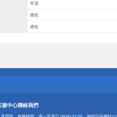
常溫
應稅
應稅
送
請小心！
送
客服中心
聯絡我們
請小心！
常見問題
服務時間：
週一至週日 09:00-21:00，例假日依網站