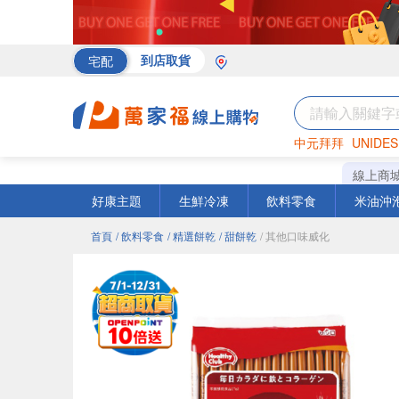
宅配
到店取貨
中元拜拜
UNIDES
罐頭
海苔
巧克力
線上商
好康主題
生鮮冷凍
飲料零食
米油沖
首頁
/ 飲料零食
/ 精選餅乾
/ 甜餅乾
/ 其他口味威化