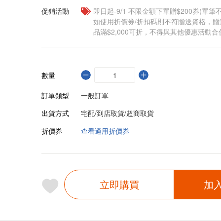
促銷活動
即日起-9/1 不限金額下單贈$200券(單
如使用折價券/折扣碼則不符贈送資格，
品滿$2,000可折，不得與其他優惠活動合
數量
訂單類型
一般訂單
出貨方式
宅配/到店取貨/超商取貨
折價券
查看適用折價券
立即購買
加