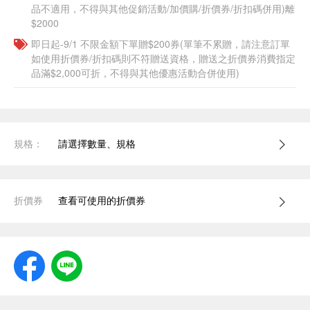
品不適用，不得與其他促銷活動/加價購/折價券/折扣碼併用)離
$2000
即日起-9/1 不限金額下單贈$200券(單筆不累贈，請注意訂單
如使用折價券/折扣碼則不符贈送資格，贈送之折價券消費指定
品滿$2,000可折，不得與其他優惠活動合併使用)
規格：
請選擇數量、規格
折價券
查看可使用的折價券