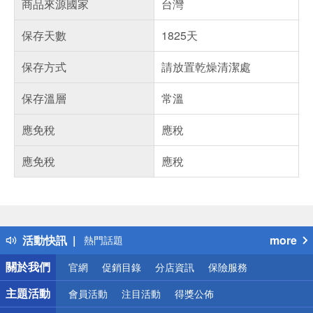
商品來源國家
台灣
保存天數
1825天
保存方式
請放置乾燥清潔處
保存溫層
常溫
應免稅
應稅
應免稅
應稅
偏遠地區配送
詐騙網頁！請小心！
得獎公告
活動快訊
more
熱門話題
銀行優惠
關於我們
官網
促銷目錄
分店資訊
保險服務
偏遠地區配送
詐騙網頁！請小心！
主題活動
會員活動
注目活動
得獎公佈