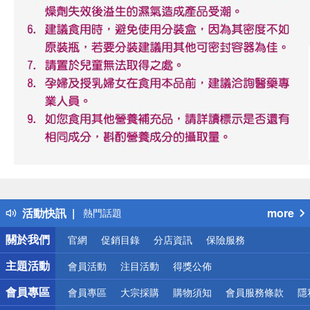
偏遠地區配送
詐騙網頁！請小心！
得獎公告
活動快訊
more
熱門話題
銀行優惠
關於我們
官網
促銷目錄
分店資訊
保險服務
偏遠地區配送
詐騙網頁！請小心！
主題活動
會員活動
注目活動
得獎公佈
會員專區
會員專區
大宗採購
購物須知
會員服務條款
隱