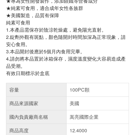
★專為女性開發製作，添加鎂鐵等營養成分
★純素可食用，適合成年女性各族群
★美國製造，品質有保障
純素可食用
1.本產品需保存於陰涼乾燥處，避免陽光直射。
2.錠劑外觀有斑點，顏色隨開封時間加深為正常現象，請
安心食用。
3.本品開封後應於5個月內食用完畢。
4.請勿將本品置於冰箱保存，濕度溫度變化大容易造成產
品受潮。
有效日期標示於盒底
容量
100PC顆
商品來源國家
美國
國內負責廠商名稱
嵩亮國際企業
商品高度
12.4000