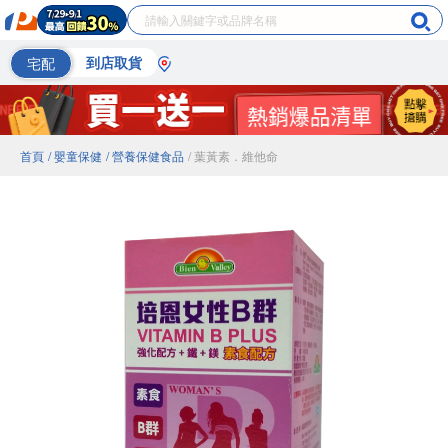
宅配
到店取貨
首頁
/ 嬰童保健
/ 營養保健食品
/ 葉黃素．維他命