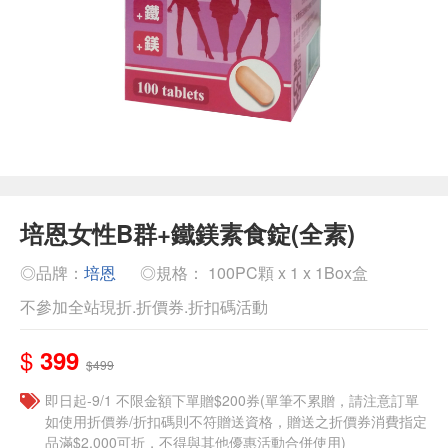
培恩女性B群+鐵鎂素食錠(全素)
◎品牌：
培恩
◎規格： 100PC顆 x 1 x 1Box盒
不參加全站現折.折價券.折扣碼活動
$
399
$499
即日起-9/1 不限金額下單贈$200券(單筆不累贈，請注意訂單
如使用折價券/折扣碼則不符贈送資格，贈送之折價券消費指定
品滿$2,000可折，不得與其他優惠活動合併使用)