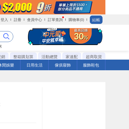
結帳
登入
註冊
會員中心
訂單查詢
購物車(0)
米
促銷
整箱購划算
活動總覽
家速配
超商取貨
休閒娛樂
日用生活
傢俱寢飾
服飾鞋包
盒