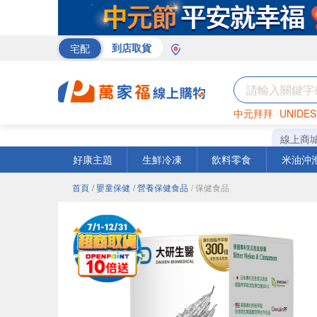
宅配
到店取貨
中元拜拜
UNIDES
巧克力
罐頭
海苔
線上商
好康主題
生鮮冷凍
飲料零食
米油沖
首頁
/ 嬰童保健
/ 營養保健食品
/ 保健食品