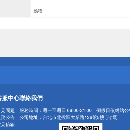
應稅
送
請小心！
送
客服中心
聯絡我們
請小心！
常見問題
服務時間：
週一至週日 09:00-21:00，例假日依網站
服務公告
公司地址：
台北市北投區大業路136號5樓 (台灣)
意見信箱