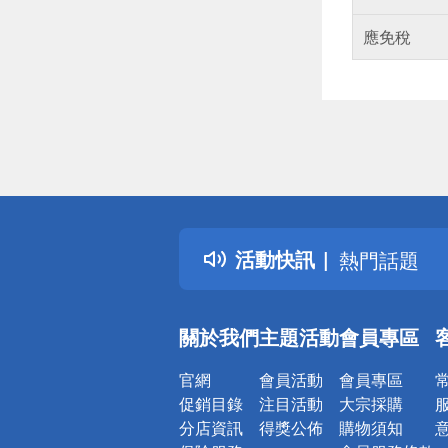
應免稅
偏遠地區配
詐騙網頁！
得獎公告
活動快訊
熱門話題
銀行優惠
偏遠地區配
關於我們
主題活動
會員專區
詐騙網頁！
官網
會員活動
會員專區
促銷目錄
注目活動
大宗採購
分店資訊
得獎公佈
購物須知