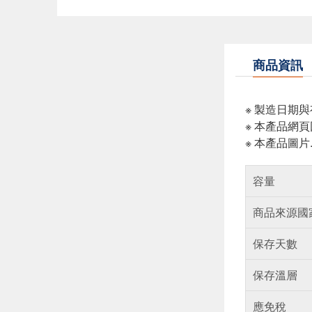
商品資訊
※ 製造日期
※ 本產品網
※ 本產品圖
容量
商品來源國
保存天數
保存溫層
應免稅